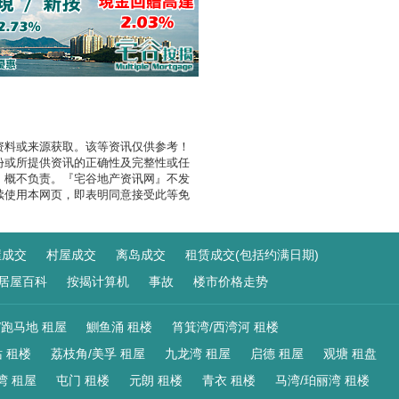
资料或来源获取。该等资讯仅供参考！
份或所提供资讯的正确性及完整性或任
』概不负责。『宅谷地产资讯网』不发
续使用本网页，即表明同意接受此等免
屋成交
村屋成交
离岛成交
租赁成交(包括约满日期)
居屋百科
按揭计算机
事故
楼市价格走势
/跑马地 租屋
鰂鱼涌 租楼
筲箕湾/西湾河 租楼
 租楼
荔枝角/美孚 租屋
九龙湾 租屋
启德 租屋
观塘 租盘
湾 租屋
屯门 租楼
元朗 租楼
青衣 租楼
马湾/珀丽湾 租楼