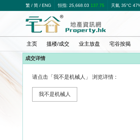
繁
/
简
/
ENG
恒指: 25,668.03
137.75
天氣
35°C
47
主页
搵楼/成交
业主放盘
宅谷按揭
成交详情
请点击「我不是机械人」 浏览详情 :
我不是机械人