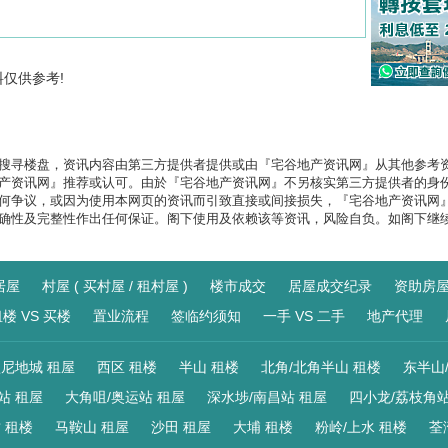
料仅供参考!
搜寻楼盘，资讯内容由第三方提供者提供或由『宅谷地产资讯网』从其他参考
产资讯网』推荐或认可。由於『宅谷地产资讯网』不另核实第三方提供者的身
何争议，或因为使用本网页的资讯而引致直接或间接损失，『宅谷地产资讯网
确性及完整性作出任何保证。阁下使用及依赖该等资讯，风险自负。如阁下继
居屋
村屋 ( 买村屋 / 租村屋 )
楼市成交
居屋成交纪录
资助房
楼 VS 买楼
置业流程
签临约须知
一手 VS 二手
地产代理
尼地城 租屋
西区 租楼
半山 租楼
北角/北角半山 租楼
东半山
站 租屋
大角咀/奥运站 租屋
深水埗/南昌站 租屋
四小龙/荔枝角站
 租楼
马鞍山 租屋
沙田 租屋
大埔 租楼
粉岭/上水 租楼
荃