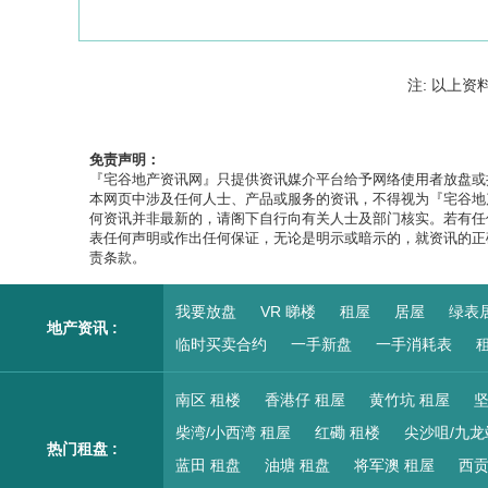
注: 以上资
免责声明：
『宅谷地产资讯网』只提供资讯媒介平台给予网络使用者放盘或
本网页中涉及任何人士、产品或服务的资讯，不得视为『宅谷地
何资讯并非最新的，请阁下自行向有关人士及部门核实。若有任
表任何声明或作出任何保证，无论是明示或暗示的，就资讯的正
责条款。
我要放盘
VR 睇楼
租屋
居屋
绿表
地产资讯 :
临时买卖合约
一手新盘
一手消耗表
租
南区 租楼
香港仔 租屋
黄竹坑 租屋
坚
柴湾/小西湾 租屋
红磡 租楼
尖沙咀/九龙
热门租盘 :
蓝田 租盘
油塘 租盘
将军澳 租屋
西贡