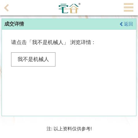
代
理
成交详情
返回
主
页
请点击「我不是机械人」 浏览详情 :
搵
楼/
我不是机械人
成
交
业
主
放
盘
宅
注: 以上资料仅供参考!
谷