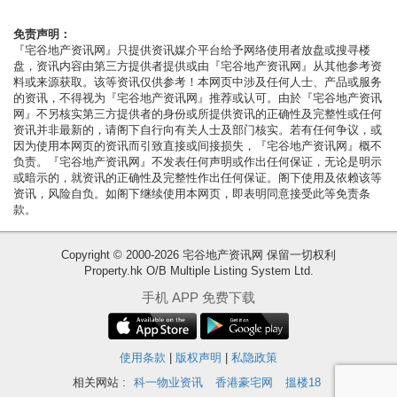
按
揭
免责声明：
『宅谷地产资讯网』只提供资讯媒介平台给予网络使用者放盘或搜寻楼
盘，资讯内容由第三方提供者提供或由『宅谷地产资讯网』从其他参考资
地
料或来源获取。该等资讯仅供参考！本网页中涉及任何人士、产品或服务
产
的资讯，不得视为『宅谷地产资讯网』推荐或认可。由於『宅谷地产资讯
网』不另核实第三方提供者的身份或所提供资讯的正确性及完整性或任何
博
资讯并非最新的，请阁下自行向有关人士及部门核实。若有任何争议，或
客
因为使用本网页的资讯而引致直接或间接损失，『宅谷地产资讯网』概不
负责。『宅谷地产资讯网』不发表任何声明或作出任何保证，无论是明示
或暗示的，就资讯的正确性及完整性作出任何保证。阁下使用及依赖该等
地
资讯，风险自负。如阁下继续使用本网页，即表明同意接受此等免责条
产
款。
新
Copyright © 2000-2026 宅谷地产资讯网 保留一切权利
闻
Property.hk O/B Multiple Listing System Ltd.
收
数
手机 APP 免费下载
藏
据
楼
公
盘
使用条款
|
版权声明
|
私隐政策
布
相关网站 :
科一物业资讯
香港豪宅网
搵楼18
繁
简
ENG