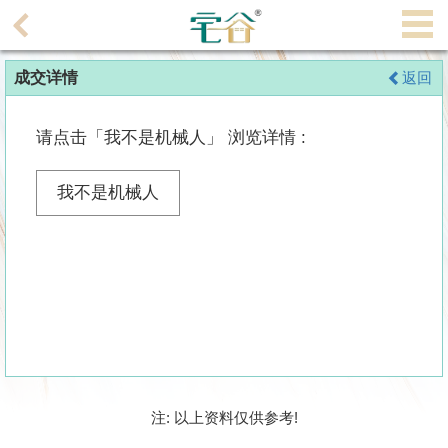
代
理
成交详情
返回
主
页
请点击「我不是机械人」 浏览详情 :
搵
楼/
我不是机械人
成
交
业
主
放
盘
宅
注: 以上资料仅供参考!
谷