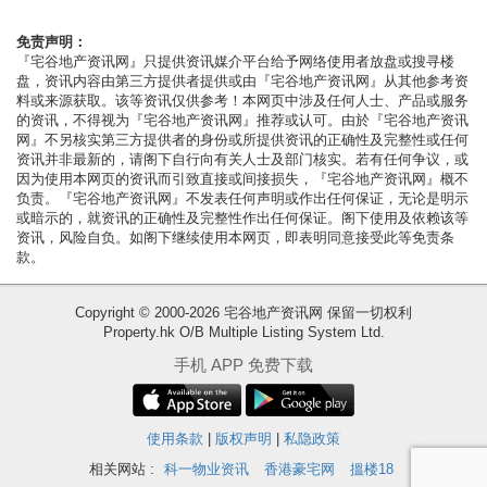
按
揭
免责声明：
『宅谷地产资讯网』只提供资讯媒介平台给予网络使用者放盘或搜寻楼
盘，资讯内容由第三方提供者提供或由『宅谷地产资讯网』从其他参考资
地
料或来源获取。该等资讯仅供参考！本网页中涉及任何人士、产品或服务
产
的资讯，不得视为『宅谷地产资讯网』推荐或认可。由於『宅谷地产资讯
网』不另核实第三方提供者的身份或所提供资讯的正确性及完整性或任何
博
资讯并非最新的，请阁下自行向有关人士及部门核实。若有任何争议，或
客
因为使用本网页的资讯而引致直接或间接损失，『宅谷地产资讯网』概不
负责。『宅谷地产资讯网』不发表任何声明或作出任何保证，无论是明示
或暗示的，就资讯的正确性及完整性作出任何保证。阁下使用及依赖该等
地
资讯，风险自负。如阁下继续使用本网页，即表明同意接受此等免责条
产
款。
新
Copyright © 2000-2026 宅谷地产资讯网 保留一切权利
闻
Property.hk O/B Multiple Listing System Ltd.
收
数
手机 APP 免费下载
藏
据
楼
公
盘
使用条款
|
版权声明
|
私隐政策
布
相关网站 :
科一物业资讯
香港豪宅网
搵楼18
繁
简
ENG