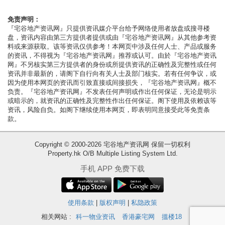
按
揭
免责声明：
『宅谷地产资讯网』只提供资讯媒介平台给予网络使用者放盘或搜寻楼
盘，资讯内容由第三方提供者提供或由『宅谷地产资讯网』从其他参考资
地
料或来源获取。该等资讯仅供参考！本网页中涉及任何人士、产品或服务
产
的资讯，不得视为『宅谷地产资讯网』推荐或认可。由於『宅谷地产资讯
网』不另核实第三方提供者的身份或所提供资讯的正确性及完整性或任何
博
资讯并非最新的，请阁下自行向有关人士及部门核实。若有任何争议，或
客
因为使用本网页的资讯而引致直接或间接损失，『宅谷地产资讯网』概不
负责。『宅谷地产资讯网』不发表任何声明或作出任何保证，无论是明示
或暗示的，就资讯的正确性及完整性作出任何保证。阁下使用及依赖该等
地
资讯，风险自负。如阁下继续使用本网页，即表明同意接受此等免责条
产
款。
新
Copyright © 2000-2026 宅谷地产资讯网 保留一切权利
闻
Property.hk O/B Multiple Listing System Ltd.
收
数
手机 APP 免费下载
藏
据
楼
公
盘
使用条款
|
版权声明
|
私隐政策
布
相关网站 :
科一物业资讯
香港豪宅网
搵楼18
繁
简
ENG