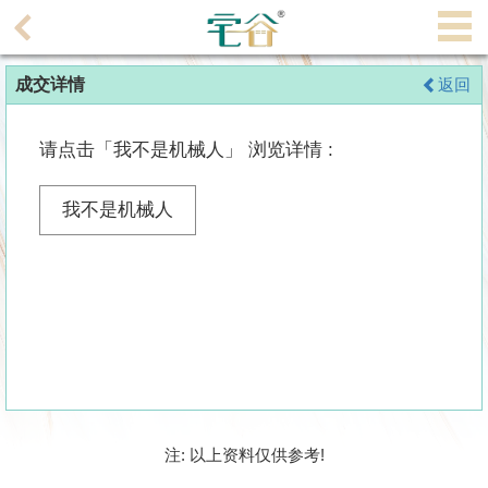
代
理
成交详情
返回
主
页
请点击「我不是机械人」 浏览详情 :
搵
楼/
我不是机械人
成
交
业
主
放
盘
宅
注: 以上资料仅供参考!
谷