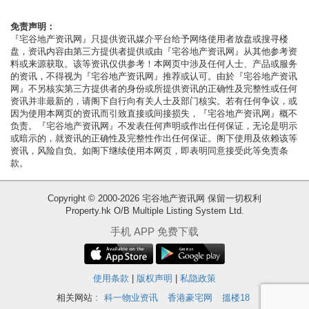
按
揭
免责声明：
『宅谷地产资讯网』只提供资讯媒介平台给予网络使用者放盘或搜寻楼
盘，资讯内容由第三方提供者提供或由『宅谷地产资讯网』从其他参考资
地
料或来源获取。该等资讯仅供参考！本网页中涉及任何人士、产品或服务
产
的资讯，不得视为『宅谷地产资讯网』推荐或认可。由於『宅谷地产资讯
网』不另核实第三方提供者的身份或所提供资讯的正确性及完整性或任何
博
资讯并非最新的，请阁下自行向有关人士及部门核实。若有任何争议，或
客
因为使用本网页的资讯而引致直接或间接损失，『宅谷地产资讯网』概不
负责。『宅谷地产资讯网』不发表任何声明或作出任何保证，无论是明示
或暗示的，就资讯的正确性及完整性作出任何保证。阁下使用及依赖该等
地
资讯，风险自负。如阁下继续使用本网页，即表明同意接受此等免责条
产
款。
新
Copyright © 2000-2026 宅谷地产资讯网 保留一切权利
闻
Property.hk O/B Multiple Listing System Ltd.
收
数
手机 APP 免费下载
藏
据
楼
公
盘
使用条款
|
版权声明
|
私隐政策
布
相关网站 :
科一物业资讯
香港豪宅网
搵楼18
繁
简
ENG