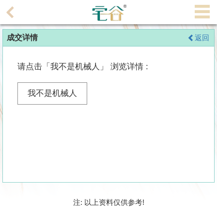
代
理
成交详情
返回
主
页
请点击「我不是机械人」 浏览详情 :
搵
楼/
我不是机械人
成
交
业
主
放
盘
宅
注: 以上资料仅供参考!
谷