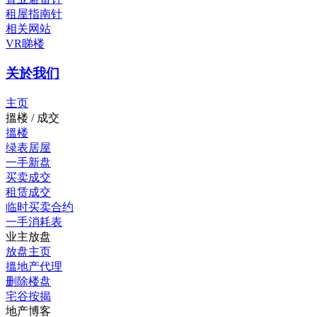
租屋指南针
相关网站
VR睇楼
关於我们
主页
搵楼 / 成交
搵楼
绿表居屋
一手新盘
买卖成交
租赁成交
临时买卖合约
一手消耗表
业主放盘
放盘主页
搵地产代理
删除楼盘
宅谷按揭
地产博客