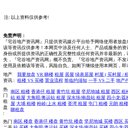
注: 以上资料仅供参考!
免责声明：
『宅谷地产资讯网』只提供资讯媒介平台给予网络使用者放盘
该等资讯仅供参考！本网页中涉及任何人士、产品或服务的资
身份或所提供资讯的正确性及完整性或任何资讯并非最新的，
失，『宅谷地产资讯网』概不负责。『宅谷地产资讯网』不发
使用及依赖该等资讯，风险自负。如阁下继续使用本网页，即
地产
我要放盘
VR 睇楼
租屋
居屋
绿表居屋
村屋 ( 买村屋 / 
资讯 :
租楼 VS 买楼
置业流程
签临约须知
一手 VS 二手
地产
热
南区 租楼
香港仔 租屋
黄竹坑 租屋
坚尼地城 租屋
西区 租
门
站 租屋
大角咀/奥运站 租屋
深水埗/南昌站 租屋
四小龙/荔
租
屋
大埔 租楼
粉岭/上水 租楼
荃湾 租屋
屯门 租楼
元朗 租
盘
睇租盘
:
南区 楼盘
香港仔 楼盘
黄竹坑 楼盘
坚尼地城 买楼
西区 
热门
站 买楼
大角咀/奥运站 买楼
深水埗/南昌站 买楼
四小龙/
二手