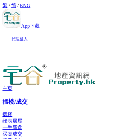
繁
/
简
/
ENG
App下载
代理登入
主页
搵楼/成交
搵楼
绿表居屋
一手新盘
买卖成交