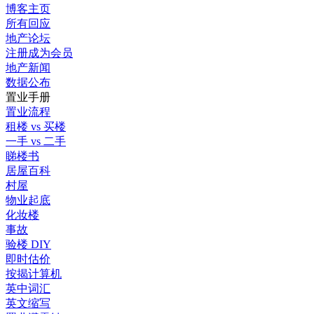
博客主页
所有回应
地产论坛
注册成为会员
地产新闻
数据公布
置业手册
置业流程
租楼 vs 买楼
一手 vs 二手
睇楼书
居屋百科
村屋
物业起底
化妆楼
事故
验楼 DIY
即时估价
按揭计算机
英中词汇
英文缩写