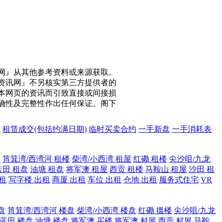
网』从其他参考资料或来源获取。
资讯网』不另核实第三方提供者的
本网页的资讯而引致直接或间接损
确性及完整性作出任何保证。阁下
交
租赁成交(包括约满日期)
临时买卖合约
一手新盘
一手消耗表
楼
筲箕湾/西湾河 租楼
柴湾/小西湾 租屋
红磡 租楼
尖沙咀/九龙
蓝田 租盘
油塘 租盘
将军澳 租屋
西贡 租楼
马鞍山 租屋
沙田 租
租
写字楼 出租
商厦 出租
车位 出租
仓地 出租
服务式住宅
VR
盘
筲箕湾/西湾河 楼盘
柴湾/小西湾 楼盘
红磡 搵楼
尖沙咀/九龙
蓝田 楼盘
油塘 楼盘
将军澳 买楼
将军澳 村屋
西贡 村屋
马鞍