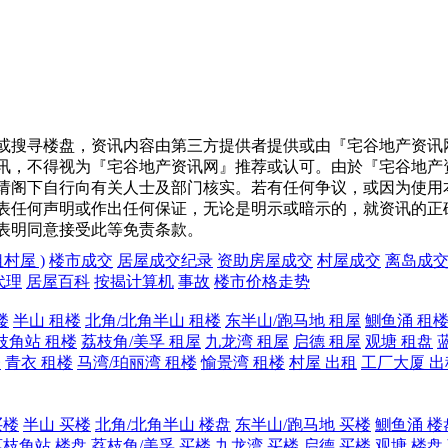
或搜寻楼盘，资讯内容由第三方提供者提供或由『宅谷地产资讯
讯，不得视为『宅谷地产资讯网』推荐或认可。由於『宅谷地产
请阁下自行向有关人士及部门核实。若有任何争议，或因为使用
表任何声明或作出任何保证，无论是明示或暗示的，就资讯的正
表明同意接受此等免责条款。
租村屋 )
楼市成交
居屋成交纪录
资助房屋成交
村屋成交
离岛成
代理
居屋百科
按揭计算机
事故
楼市价格走势
楼
半山 租楼
北角/北角半山 租楼
东半山/跑马地 租屋
鰂鱼涌 租
枝角站 租楼
荔枝角/美孚 租屋
九龙湾 租屋
启德 租屋
观塘 租盘
楼
青衣 租楼
马湾/珀丽湾 租楼
愉景湾 租楼
村屋 出租
工厂大厦 出
买楼
半山 买楼
北角/北角半山 楼盘
东半山/跑马地 买楼
鰂鱼涌 楼
荔枝角站 楼盘
荔枝角/美孚 买楼
九龙湾 买楼
启德 买楼
观塘 楼盘