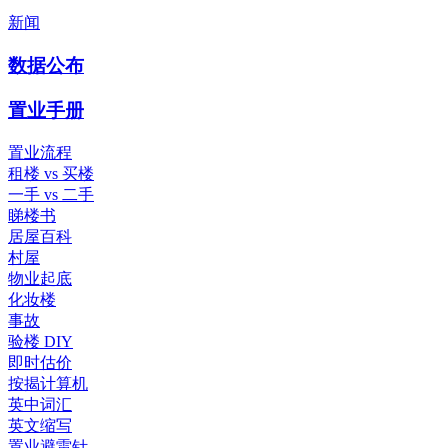
新闻
数据公布
置业手册
置业流程
租楼 vs 买楼
一手 vs 二手
睇楼书
居屋百科
村屋
物业起底
化妆楼
事故
验楼 DIY
即时估价
按揭计算机
英中词汇
英文缩写
置业避雷针