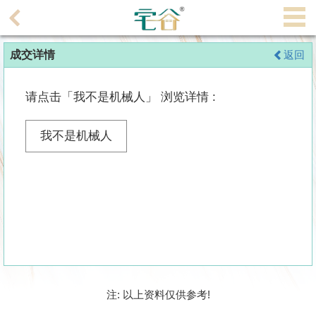
代
理
成交详情
返回
主
页
请点击「我不是机械人」 浏览详情 :
搵
楼/
我不是机械人
成
交
业
主
放
盘
宅
注: 以上资料仅供参考!
谷