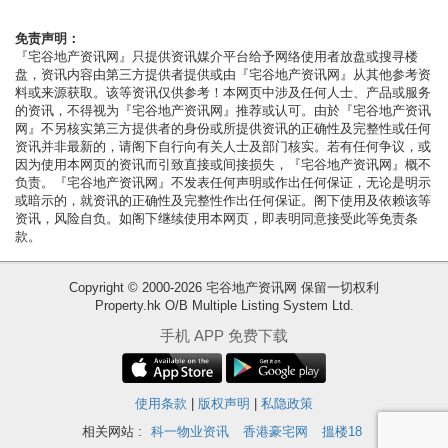
按
揭
免责声明：
『宅谷地产资讯网』只提供资讯媒介平台给予网络使用者放盘或搜寻楼
盘，资讯内容由第三方提供者提供或由『宅谷地产资讯网』从其他参考资
地
料或来源获取。该等资讯仅供参考！本网页中涉及任何人士、产品或服务
产
的资讯，不得视为『宅谷地产资讯网』推荐或认可。由於『宅谷地产资讯
网』不另核实第三方提供者的身份或所提供资讯的正确性及完整性或任何
博
资讯并非最新的，请阁下自行向有关人士及部门核实。若有任何争议，或
客
因为使用本网页的资讯而引致直接或间接损失，『宅谷地产资讯网』概不
负责。『宅谷地产资讯网』不发表任何声明或作出任何保证，无论是明示
或暗示的，就资讯的正确性及完整性作出任何保证。阁下使用及依赖该等
地
资讯，风险自负。如阁下继续使用本网页，即表明同意接受此等免责条
产
款。
新
Copyright © 2000-2026 宅谷地产资讯网 保留一切权利
闻
Property.hk O/B Multiple Listing System Ltd.
收
数
手机 APP 免费下载
藏
据
楼
公
盘
使用条款
|
版权声明
|
私隐政策
布
相关网站 :
科一物业资讯
香港豪宅网
搵楼18
繁
简
ENG