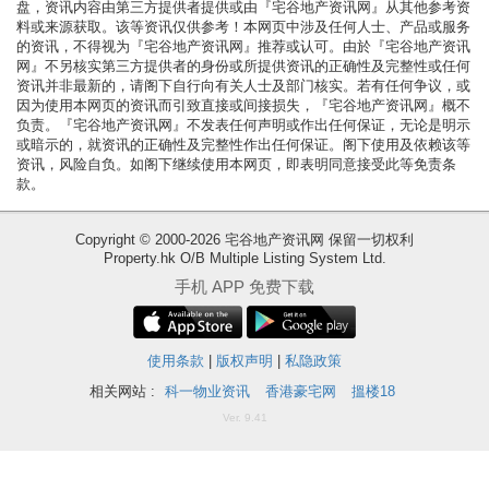
盘，资讯内容由第三方提供者提供或由『宅谷地产资讯网』从其他参考资
揭
料或来源获取。该等资讯仅供参考！本网页中涉及任何人士、产品或服务
的资讯，不得视为『宅谷地产资讯网』推荐或认可。由於『宅谷地产资讯
网』不另核实第三方提供者的身份或所提供资讯的正确性及完整性或任何
地
资讯并非最新的，请阁下自行向有关人士及部门核实。若有任何争议，或
产
因为使用本网页的资讯而引致直接或间接损失，『宅谷地产资讯网』概不
负责。『宅谷地产资讯网』不发表任何声明或作出任何保证，无论是明示
博
或暗示的，就资讯的正确性及完整性作出任何保证。阁下使用及依赖该等
客
资讯，风险自负。如阁下继续使用本网页，即表明同意接受此等免责条
款。
地
产
Copyright © 2000-2026 宅谷地产资讯网 保留一切权利
Property.hk O/B Multiple Listing System Ltd.
新
手机 APP 免费下载
闻
收
藏
数
楼
使用条款
|
版权声明
|
私隐政策
据
盘
相关网站 :
科一物业资讯
香港豪宅网
搵楼18
公
Ver. 9.41
布
ENG
繁
简
体
体
置