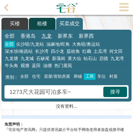
代
理
买楼
租楼
买卖成交
主
页
全部
香港岛
九龙
新界东
新界西
全部
尖沙咀/九龙站
油麻地/旺角
大角咀/奥运站
搵
深水埗/南昌站
长沙湾
四小龙
荔枝角
红磡
土瓜湾
何文田
楼/
九龙塘
九龙城
石硖尾
新蒲岗
黄大仙
钻石山
启德
九龙湾
成
牛头角
观塘
蓝田
油塘
热门屋苑
交
全部
住宅
居屋/资助房屋
商铺
工商
车位
村屋
类别 :
业
主
搜寻
放
盘
没有资料...
宅
免责声明：
谷
『宅谷地产资讯网』只提供资讯媒介平台给予网络使用者放盘或搜寻楼
按