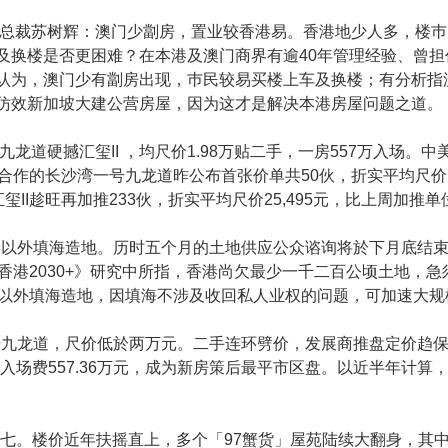
政总裁苏树辉：澳门少劏房，置业较香港易。香港地少人多，楼
及换楼是否更困难？在本港及澳门商界有逾40年管理经验、曾担任
认为，澳门少有劏房出现，巿民较易买楼上车及换楼；有分析指
仿效新加坡大建公营房屋，因为这才是解决本港房屋问题之道。
九龙道硬撼汇玺II ，均尺价1.98万贴二手，一房557万入场
作的长沙湾一号九龙道昨公布首张价单共50伙，折实平均尺价19
玺II趁旺再加推233伙，折实平均尺价25,495元，比上周加推单
港以外填海造地。历时五个月的土地供应公众谘询将於下月底结
香港2030+》研究中所指，香港尚欠最少一千二百公顷土地，
以外填海造地，因填海不涉及收回私人业权的问题，可加速大规
号九龙道，尺价低於两万元。二手连环劈价，发展商推盘定价趋保
元，入场费557.36万元，成为新房策后最平市区盘。以近半年计
越九七。楼价近年扶摇直上，多个「97蟹货」屋苑陆续大翻身，其