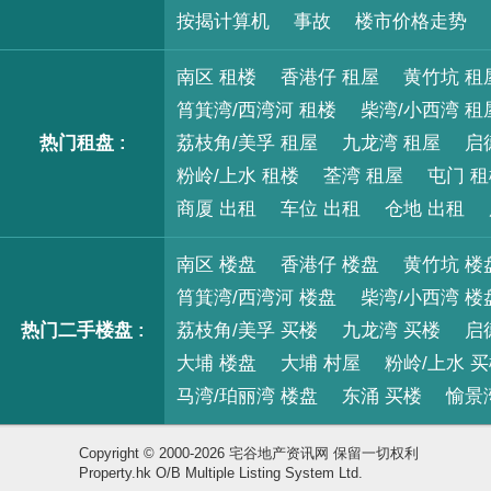
按揭计算机
事故
楼市价格走势
南区 租楼
香港仔 租屋
黄竹坑 租
筲箕湾/西湾河 租楼
柴湾/小西湾 租
热门租盘 :
荔枝角/美孚 租屋
九龙湾 租屋
启
粉岭/上水 租楼
荃湾 租屋
屯门 
商厦 出租
车位 出租
仓地 出租
南区 楼盘
香港仔 楼盘
黄竹坑 楼
筲箕湾/西湾河 楼盘
柴湾/小西湾 楼
热门二手楼盘 :
荔枝角/美孚 买楼
九龙湾 买楼
启
大埔 楼盘
大埔 村屋
粉岭/上水 
马湾/珀丽湾 楼盘
东涌 买楼
愉景
Copyright © 2000-2026 宅谷地产资讯网 保留一切权利
Property.hk O/B Multiple Listing System Ltd.