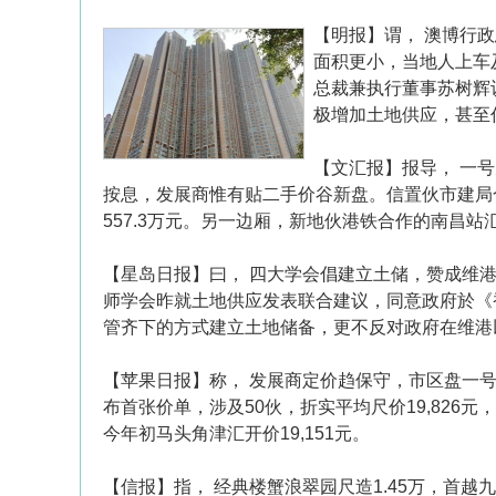
【明报】谓， 澳博行
面积更小，当地人上车
总裁兼执行董事苏树辉
极增加土地供应，甚至
【文汇报】报导， 一号
按息，发展商惟有贴二手价谷新盘。信置伙市建局合
557.3万元。另一边厢，新地伙港铁合作的南昌站汇
【星岛日报】曰， 四大学会倡建立土储，赞成维
师学会昨就土地供应发表联合建议，同意政府於《
管齐下的方式建立土地储备，更不反对政府在维港
【苹果日报】称， 发展商定价趋保守，市区盘一
布首张价单，涉及50伙，折实平均尺价19,826
今年初马头角津汇开价19,151元。
【信报】指， 经典楼蟹浪翠园尺造1.45万，首