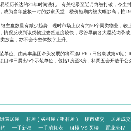
时移世易经历长达约21年时间洗礼，有关纪录至近月终被打破，令
，成为当年盛极一时的炒家天堂，楼价短期内被大幅炒高，惟19
。银主盘数量有减少趋势，现时市场上仅有约50个同类物业，较上
，情况反映到该类物业去货速度较快，尽管早前各大屋苑均录破
同类放盘，亦不会令整体数字上升。
示范单位。由南丰集团牵头发展的将军澳LP6（日出康城第VI期
项目昨日展出5个示范单位，包括1房至3房，料周五会开放予公
绿表居屋
村屋 ( 买村屋 / 租村屋 )
楼市成交
居屋成交
合约
一手新盘
一手消耗表
租楼 VS 买楼
置业流程