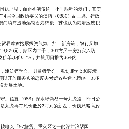
巿问题严峻，而距香港仅约一小时船程的澳门，其实
4届全国政协委员的澳博（0880）副主席、行政
澳门填海造地远较香港积极，苏也认为港府应该积
。中美贸易摩擦拖累投资气氛，加上新房策，银行又加
,826元，贴区内二手，301方尺一房折实入场
位价单加价6.7%，并於周日推售364伙。
束，建筑师学会、测量师学会、规划师学会和园境
急须以开放而务实的态度去考虑各种造地策略，以多
模发展土地。
守。信置（083）深水埗新盘一号九龙道，昨日公
算，是九龙再有尺价低於2万元的新盘，价钱只略高於
中被喻为「97蟹货」重灾区之一的深井浪翠园，