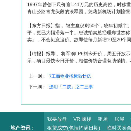
1997年曾创下尺价逾1.41万元的历史高位，
青山公路青龙头段的浪翠园，凭藉新机场计划憧憬
【东方日报】指， 银主盘仅剩50个，较年初减半
平，更已大幅滑落一半。忠诚拍卖总经理郑世杰称
卖」，不会刻意追价。故即使每月新增10至20个
【晴报】报导， 将军澳LP6料今开价，周五开放
示，项目最快今日开价，相信价钱合理有助销情。
上一则：
7工商物业招标嗌廿亿
下一则：
选用「二按」之二三事
我要放盘
VR 睇楼
租屋
居屋
地产资讯 :
租赁成交(包括约满日期)
临时买卖