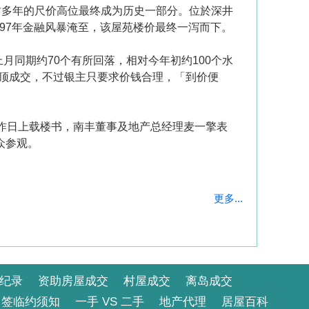
尘封多年的尺价高位最终成为历史一部分。位於深井
97年金融风暴淹至，该屋苑楼价最终一泻而下。
月同期约70个有所回落，相对今年初约100个水
顶成交，不过银主只要求价钱合理，「到价便
）昨日上载楼书，南丰董事及地产总经理麦一擎表
众参观。
更多...
纪录
资助房屋成交
村屋成交
离岛成交
签临约须知
一手 VS 二手
地产代理
居屋百科