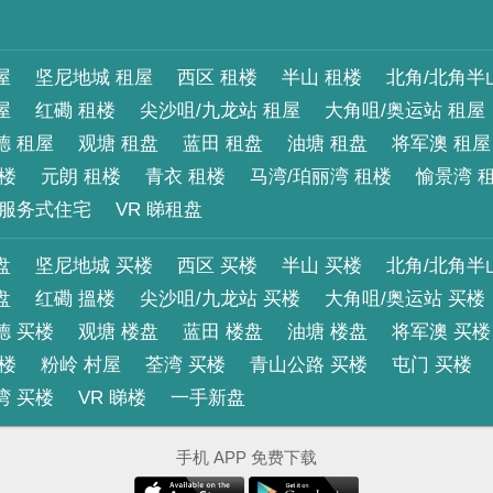
屋
坚尼地城 租屋
西区 租楼
半山 租楼
北角/北角半
屋
红磡 租楼
尖沙咀/九龙站 租屋
大角咀/奥运站 租屋
德 租屋
观塘 租盘
蓝田 租盘
油塘 租盘
将军澳 租屋
租楼
元朗 租楼
青衣 租楼
马湾/珀丽湾 租楼
愉景湾 
服务式住宅
VR 睇租盘
盘
坚尼地城 买楼
西区 买楼
半山 买楼
北角/北角半
盘
红磡 搵楼
尖沙咀/九龙站 买楼
大角咀/奥运站 买楼
德 买楼
观塘 楼盘
蓝田 楼盘
油塘 楼盘
将军澳 买楼
买楼
粉岭 村屋
荃湾 买楼
青山公路 买楼
屯门 买楼
湾 买楼
VR 睇楼
一手新盘
手机 APP 免费下载