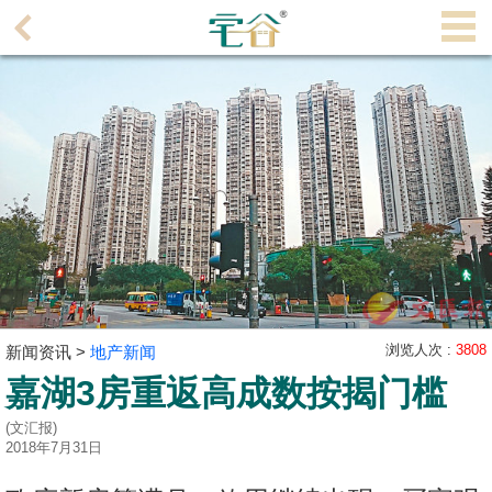
代
理
主
页
搵
楼/
成
交
业
主
浏览人次 :
3808
新闻资讯 >
地产新闻
放
嘉湖3房重返高成数按揭门槛
盘
(文汇报)
宅
2018年7月31日
谷