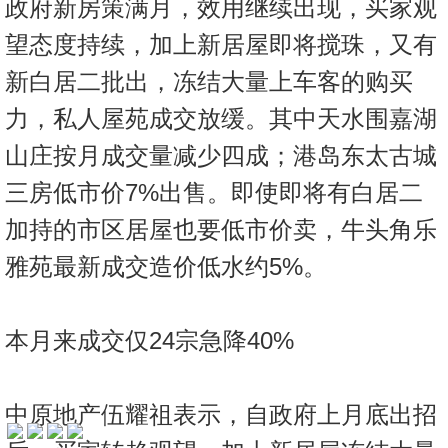
政府新房策满月，效用继续出现，买家观
按
揭
望态度持续，加上新居屋即将搅珠，又有
新白居二批出，冻结大量上车客的购买
地
产
力，私人屋苑成交放缓。其中天水围嘉湖
博
山庄按月成交量减少四成；港岛东太古城
客
三房低市价7%出售。即使即将有白居二
地
加持的市区居屋也要低市价卖，牛头角乐
产
雅苑最新成交造价低水约5%。
新
收
闻
藏
楼
数
本月来成交仅24宗急降40%
盘
据
公
繁
简
ENG
中原地产伍耀祖表示，自政府上月底出招
布
体
体