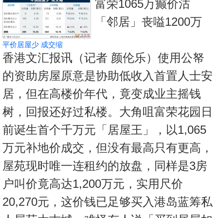
富荣1065万癫价沽
按
揭
「邻居」丧嗌1200万
地
平价居屋少 成交缩
产
香港文汇报讯（记者 颜伦乐）使用公帑
博
的资助房屋原意是协助低收入首置人士安
客
居，但在高楼价年代，竟变成业主摇钱
地
树，回报还好过私楼。大角咀富荣花园日
产
前诞生首个千万元「居屋王」，以1,065
新
闻
万元补地价成交，但没有最高只有更高，
数
屋苑现时唯一连租约的放盘，同样是3房
据
户叫价竟高达1,200万元，实用尺价
公
20,270元，这价钱已足够买入港岛蓝筹私
布