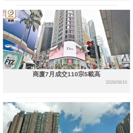
商廈7月成交110宗5載高
2026/08/10