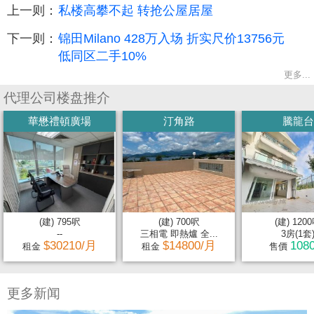
上一则：
私楼高攀不起 转抢公屋居屋
下一则：
锦田Milano 428万入场 折实尺价13756元
低同区二手10%
更多...
代理公司楼盘推介
華懋禮頓廣場
汀角路
騰龍台
(建) 795呎
(建) 700呎
(建) 120
--
三相電 即熱爐 全...
3房(1套
$30210/月
$14800/月
108
租金
租金
售價
更多新闻