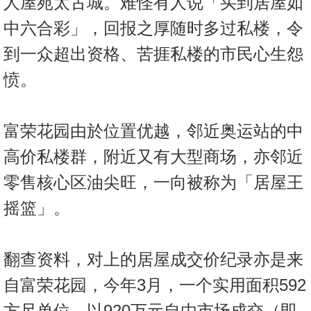
人屋苑太古城。难怪有人说「买到居屋如
置
中六合彩」，回报之厚随时多过私楼，令
业
手
到一众超出资格、苦捱私楼的市民心生怨
册
愤。
关
於
富荣花园由於位置优越，邻近奥运站的中
我
们
高价私楼群，附近又有大型商场，亦邻近
零售核心区油尖旺，一向被称为「居屋王
摇篮」。
翻查资料，对上的居屋成交价纪录亦是来
自富荣花园，今年3月，一个实用面积592
方尺单位，以920万元自由市场成交（即