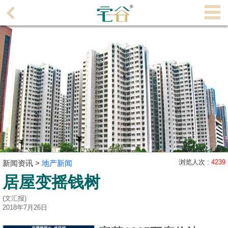
代
理
主
页
搵
楼/
成
交
业
主
浏览人次 :
4239
新闻资讯 >
地产新闻
放
居屋变摇钱树
盘
(文汇报)
宅
2018年7月26日
谷