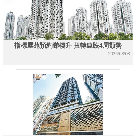
指標屋苑預約睇樓升 扭轉連跌4周頹勢
2026/08/08