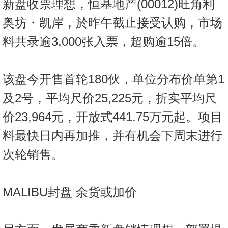
新盘收票理想，恒基地产(00012)旺角利
按
揭
奥坊・凯岸，於昨午截止接受认购，市场
料共录逾3,000张入票，超购逾15倍。
地
产
博
该盘今开售首轮180伙，单位分布价单第1
客
及2号，平均尺价25,225元，折实平均尺
地
价23,964元，开放式441.75万元起。项目
产
料最快日内再加推，并有机会下周末进行
新
闻
次轮销售。
数
据
MALIBU封盘 余货或加价
公
布