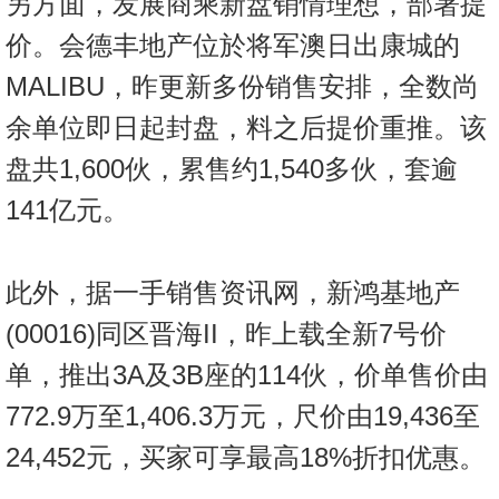
另方面，发展商乘新盘销情理想，部署提
置
价。会德丰地产位於将军澳日出康城的
业
手
MALIBU，昨更新多份销售安排，全数尚
册
余单位即日起封盘，料之后提价重推。该
关
盘共1,600伙，累售约1,540多伙，套逾
於
141亿元。
我
们
此外，据一手销售资讯网，新鸿基地产
(00016)同区晋海II，昨上载全新7号价
单，推出3A及3B座的114伙，价单售价由
772.9万至1,406.3万元，尺价由19,436至
24,452元，买家可享最高18%折扣优惠。