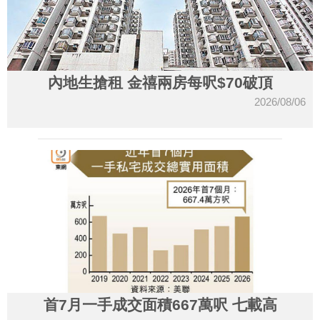
內地生搶租 金禧兩房每呎$70破頂
2026/08/06
首7月一手成交面積667萬呎 七載高