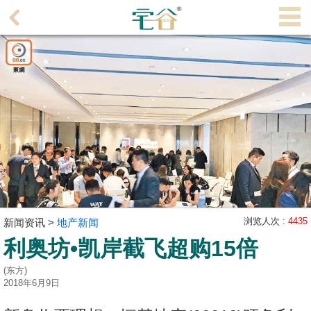
代
理
主
页
搵
楼/
成
交
业
主
浏览人次 :
4435
新闻资讯 >
地产新闻
放
利奥坊•凯岸截飞超购15倍
盘
(东方)
宅
2018年6月9日
谷