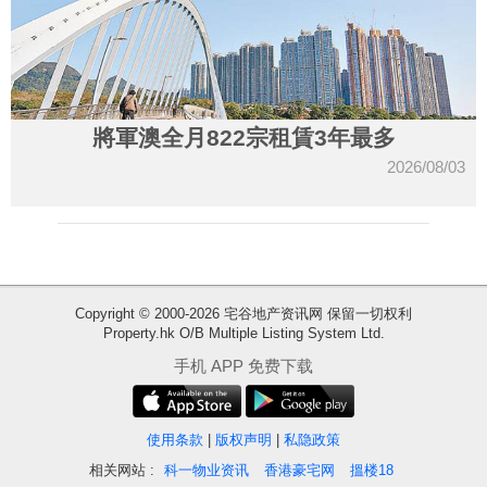
將軍澳全月822宗租賃3年最多
2026/08/03
Copyright © 2000-2026 宅谷地产资讯网 保留一切权利
Property.hk O/B Multiple Listing System Ltd.
收
手机 APP 免费下载
藏
楼
盘
使用条款
|
版权声明
|
私隐政策
相关网站 :
科一物业资讯
香港豪宅网
搵楼18
繁
简
ENG