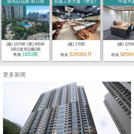
寶馬山花園 第11座
安盛工業大廈《食堂》
中遠大
(建) 1070呎 (實) 845呎
(建) 170呎
(建) 225
3房(1套房)2廳2廁
--
--
1650萬
$28000/月
$858
售價
租金
租金
更多新闻