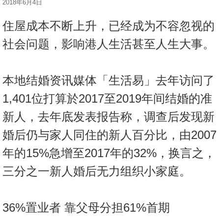
2018年6月4日
按
揭
住屋成本不断上升，已经成为不容忽视的
地
社会问题，影响港人生活甚至人生大事。
产
博
本地结婚资讯媒体「生活易」去年访问了
客
1,401位打算於2017至2019年间结婚的准
地
新人，去年底发表报告称，调查后发现新
产
新
婚后仍与家人同住的新人百分比，由2007
闻
年的15%急增至2017年的32%，换言之，
数
三分之一新人婚后无力组织小家庭。
据
公
布
36%置业者 靠父母分担61%首期