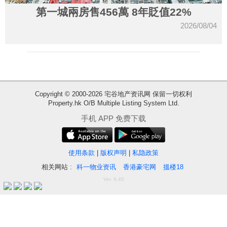
第一城兩房售456萬 8年貶值22%
2026/08/04
Copyright © 2000-2026 宅谷地产资讯网 保留一切权利
Property.hk O/B Multiple Listing System Ltd.
收
手机 APP 免费下载
藏
楼
盘
使用条款
|
版权声明
|
私隐政策
相关网站 :
科一物业资讯
香港豪宅网
搵楼18
繁
简
ENG
Ver. 9.40
体
体