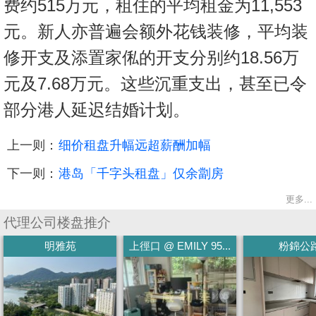
费约515万元，租住的平均租金为11,553
元。新人亦普遍会额外花钱装修，平均装
修开支及添置家俬的开支分别约18.56万
元及7.68万元。这些沉重支出，甚至已令
部分港人延迟结婚计划。
上一则：
细价租盘升幅远超薪酬加幅
下一则：
港岛「千字头租盘」仅余劏房
更多...
代理公司楼盘推介
明雅苑
上徑口 @ EMILY 95...
粉錦公