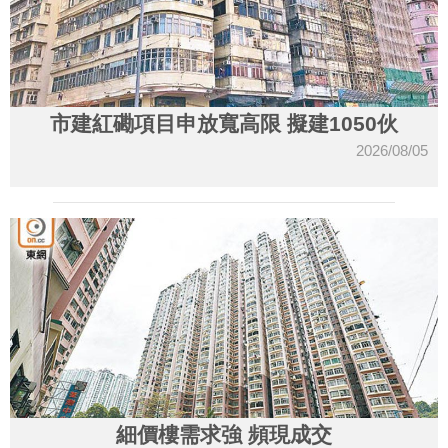
市建紅磡項目申放寬高限 擬建1050伙
2026/08/05
細價樓需求強 頻現成交