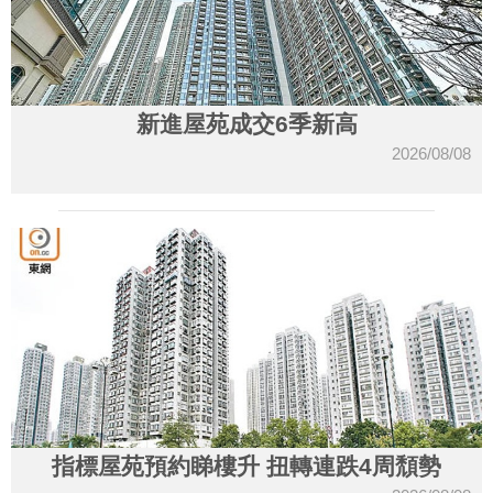
新進屋苑成交6季新高
2026/08/08
指標屋苑預約睇樓升 扭轉連跌4周頹勢