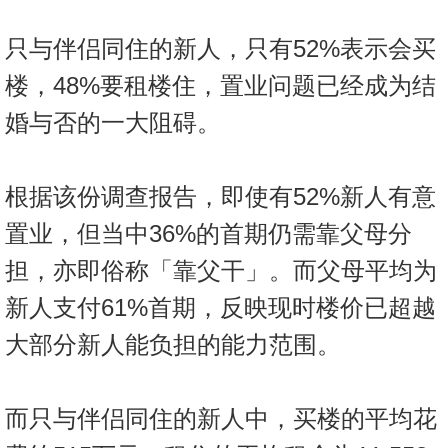
置
业
只与伴侣同住的新人，只有52%表示会买
手
楼，48%要租楼住，置业问题已经成为结
册
婚与否的一大阻碍。
关
於
根据该份调查报告，即使有52%新人有意
我
们
置业，但当中36%的首期仍需靠父母分
担，亦即俗称「靠父干」。而父母平均为
新人支付61%首期，反映现时楼价已超越
大部分新人能负担的能力范围。
而只与伴侣同住的新人中，买楼的平均花