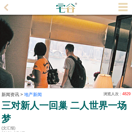
代
理
主
页
搵
楼/
成
交
业
主
浏览人次 :
4829
新闻资讯 >
地产新闻
放
三对新人一回巢 二人世界一场
盘
梦
宅
谷
(文汇报)