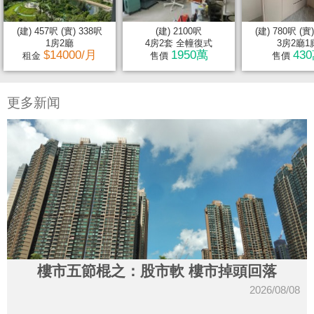
(建) 457呎 (實) 338呎
(建) 2100呎
(建) 780呎 (實
1房2廳
4房2套 全幢復式
3房2廳1
$14000/月
1950萬
43
租金
售價
售價
更多新闻
樓市五節棍之：股市軟 樓市掉頭回落
2026/08/08