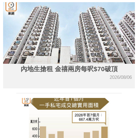
內地生搶租 金禧兩房每呎$70破頂
2026/08/06