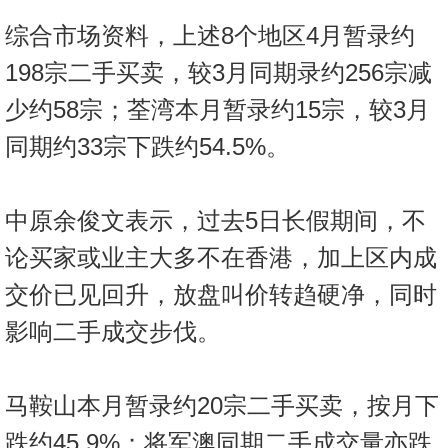
置
综合市场资料，上述8个地区4月暂录约
业
手
198宗二手买卖，较3月同期录约256宗减
册
少约58宗；荃湾本月暂录约15宗，较3月
关
同期约33宗下跌约54.5%。
於
我
中原余俊文表示，过去5日长假期间，不
们
论买家或业主大多不在香港，加上区内成
交价已见回升，放盘叫价转趋硬净，同时
影响二手成交步伐。
马鞍山本月暂录约20宗二手买卖，按月下
跌约45.9%；将军澳同期二手成交量亦跌