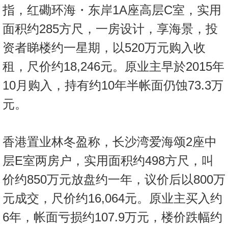
指，红磡环海・东岸1A座高层C室，实用
面积约285方尺，一房设计，享海景，投
资者睇楼约一星期，以520万元购入收
租，尺价约18,246元。原业主早於2015年
10月购入，持有约10年半帐面仍蚀73.3万
元。
香港置业林冬盈称，长沙湾爱海颂2座中
层E室两房户，实用面积约498方尺，叫
价约850万元放盘约一年，议价后以800万
元成交，尺价约16,064元。原业主买入约
6年，帐面亏损约107.9万元，楼价跌幅约