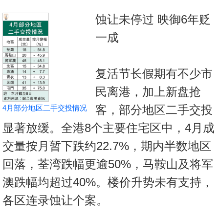
按
蚀让未停过 映御6年贬
揭
一成
地
产
博
复活节长假期有不少市
客
民离港，加上新盘抢
地
客，部分地区二手交投
4月部分地区二手交投情况
产
显著放缓。全港8个主要住宅区中，4月成
新
闻
交量按月暂下跌约22.7%，期内半数地区
回落，荃湾跌幅更逾50%，马鞍山及将军
数
据
澳跌幅均超过40%。楼价升势未有支持，
公
各区连录蚀让个案。
布