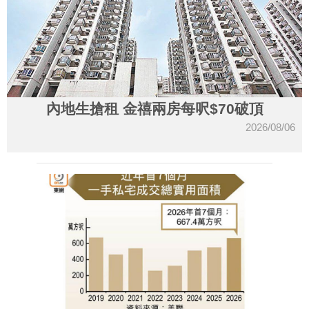
內地生搶租 金禧兩房每呎$70破頂
2026/08/06