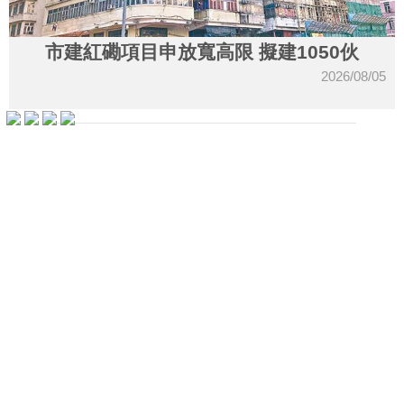
藏
楼
盘
市建紅磡項目申放寬高限 擬建1050伙
2026/08/05
繁
简
ENG
体
体
細價樓需求強 頻現成交
2026/08/05