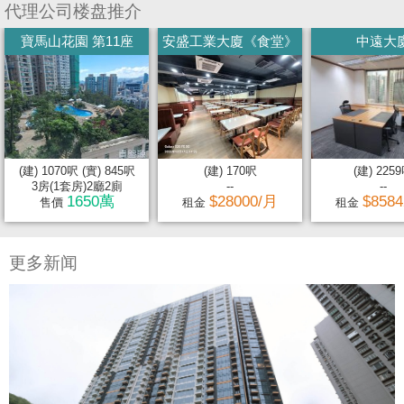
代理公司楼盘推介
寶馬山花園 第11座
安盛工業大廈《食堂》
中遠大
(建) 1070呎 (實) 845呎
(建) 170呎
(建) 225
3房(1套房)2廳2廁
--
--
1650萬
$28000/月
$858
售價
租金
租金
更多新闻