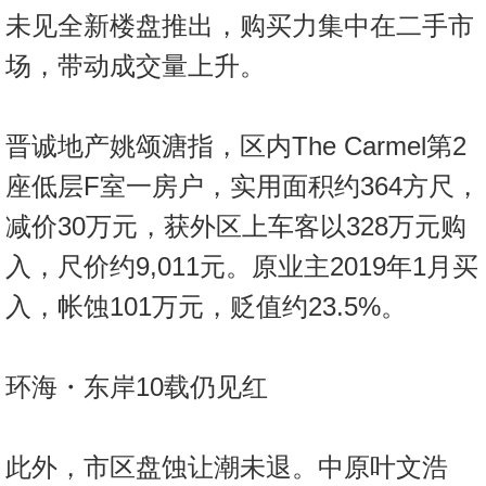
未见全新楼盘推出，购买力集中在二手市
场，带动成交量上升。
晋诚地产姚颂溏指，区内The Carmel第2
座低层F室一房户，实用面积约364方尺，
减价30万元，获外区上车客以328万元购
入，尺价约9,011元。原业主2019年1月买
入，帐蚀101万元，贬值约23.5%。
环海・东岸10载仍见红
此外，市区盘蚀让潮未退。中原叶文浩