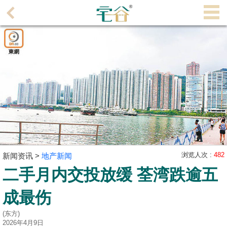
代
理
主
页
搵
楼/
成
交
业
主
浏览人次 :
482
新闻资讯 >
地产新闻
放
二手月内交投放缓 荃湾跌逾五
盘
成最伤
宅
(东方)
谷
2026年4月9日