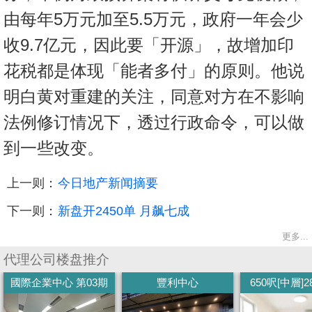
由每年5万元加至5.5万元，政府一年会少
收9.7亿元，因此要「开源」，故增加印
花税都是体现「能者多付」的原则。他说
明白黄对重建的关注，同意对方在不影响
法例修订情况下，透过行政命令，可以做
到一些改变。
上一则：
今日地产新闻摘要
下一则：
新盘开2450单 月飙七成
更多...
代理公司楼盘推介
國際企業中心 第03期
豐利中心
650呎[中層]28