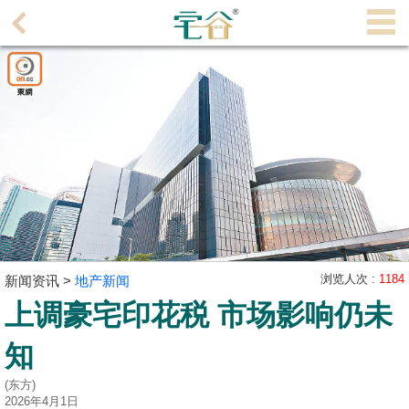
代
理
主
页
搵
楼/
成
交
业
主
浏览人次 :
1184
新闻资讯 >
地产新闻
放
上调豪宅印花税 市场影响仍未
盘
知
宅
(东方)
谷
2026年4月1日