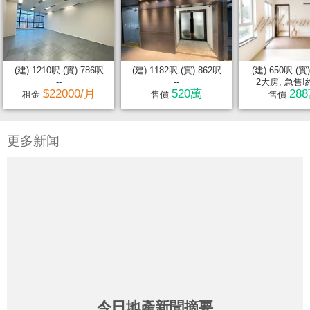
(建) 1210呎 (實) 786呎
(建) 1182呎 (實) 862呎
(建) 650呎 (實
--
--
2大房, 急售!約
$22000/月
520萬
28
租金
售價
售價
更多新闻
今日地產新聞摘要