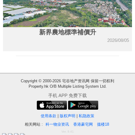
新界農地標準補價升
2026/08/05
Copyright © 2000-2026 宅谷地产资讯网 保留一切权利
Property.hk O/B Multiple Listing System Ltd.
收
手机 APP 免费下载
藏
楼
盘
使用条款
|
版权声明
|
私隐政策
相关网站 :
科一物业资讯
香港豪宅网
搵楼18
繁
简
ENG
Ver. 9.41
体
体