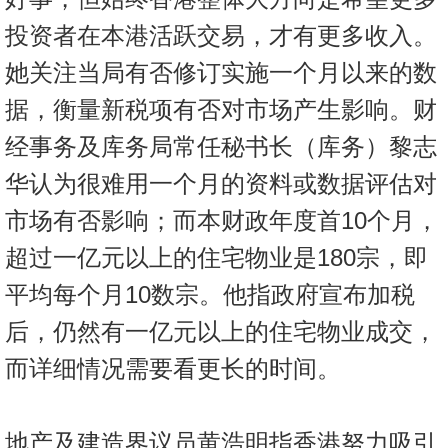
置
投资者在本港活跃交易，才有更多收入。
业
手
她关注当局有否修订实施一个月以来的数
册
据，衡量新税项有否对市场产生影响。财
关
经事务及库务局常任秘书长（库务）黎志
於
华认为很难用一个月的资料或数据评估对
我
市场有否影响；而本财政年度首10个月，
们
超过一亿元以上的住宅物业是180宗，即
平均每个月10数宗。他指政府宣布加税
后，仍然有一亿元以上的住宅物业成交，
而详细情况需要看更长的时间。
地产及建造界议员黄浩明指香港努力吸引