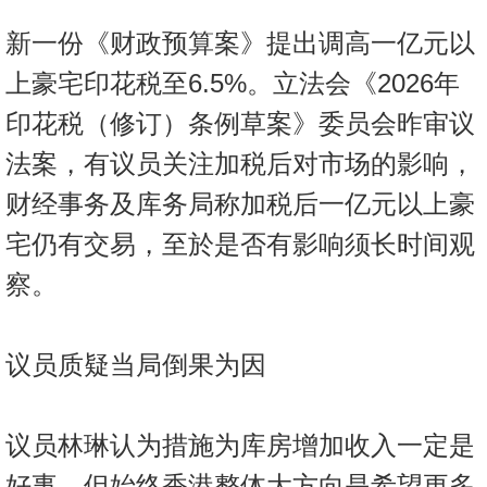
按
新一份《财政预算案》提出调高一亿元以
揭
上豪宅印花税至6.5%。立法会《2026年
地
印花税（修订）条例草案》委员会昨审议
产
博
法案，有议员关注加税后对市场的影响，
客
财经事务及库务局称加税后一亿元以上豪
地
宅仍有交易，至於是否有影响须长时间观
产
察。
新
闻
议员质疑当局倒果为因
数
据
公
议员林琳认为措施为库房增加收入一定是
布
好事，但始终香港整体大方向是希望更多