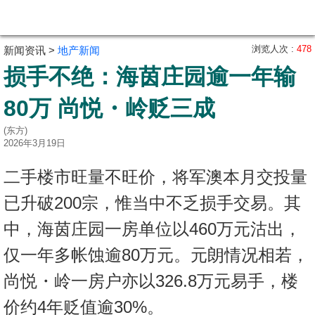
代
理
浏览人次 :
478
新闻资讯 >
地产新闻
主
损手不绝：海茵庄园逾一年输
页
80万 尚悦・岭贬三成
搵
楼/
(东方)
2026年3月19日
成
交
二手楼市旺量不旺价，将军澳本月交投量
业
已升破200宗，惟当中不乏损手交易。其
主
中，海茵庄园一房单位以460万元沽出，
放
仅一年多帐蚀逾80万元。元朗情况相若，
盘
尚悦・岭一房户亦以326.8万元易手，楼
宅
价约4年贬值逾30%。
谷