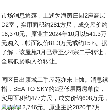
按
揭
市场消息透露，上述为海茵庄园2座高层
地
D2室，实用面积约281方尺，成交尺价约
产
16,370元。原业主2024年10月以541.3万
博
客
元购入，帐面跌价81.3万元或约15%。据
了解，该屋苑3月已录至少4宗二手转让，
地
产
全属低於购入价转让。
新
收
闻
藏
同区日出康城二手屋苑亦未止蚀。消息续
楼
数
指，SEA TO SKY的2座低层两房单位，
盘
据
公
实用面积约477方尺，成交价约608万元，
繁
简
ENG
布
体
体
尺价约12,746元。原业主於2020年7月一