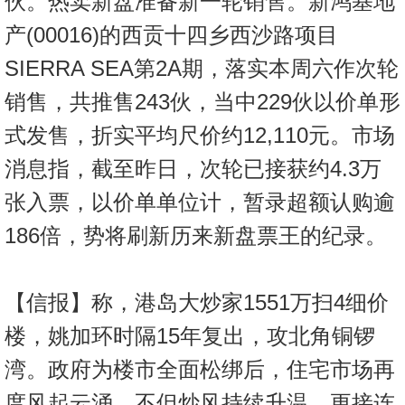
伙。热卖新盘准备新一轮销售。新鸿基地
产(00016)的西贡十四乡西沙路项目
SIERRA SEA第2A期，落实本周六作次轮
销售，共推售243伙，当中229伙以价单形
式发售，折实平均尺价约12,110元。市场
消息指，截至昨日，次轮已接获约4.3万
张入票，以价单单位计，暂录超额认购逾
186倍，势将刷新历来新盘票王的纪录。
【信报】称，港岛大炒家1551万扫4细价
楼，姚加环时隔15年复出，攻北角铜锣
湾。政府为楼市全面松绑后，住宅市场再
度风起云涌，不但炒风持续升温，更接连