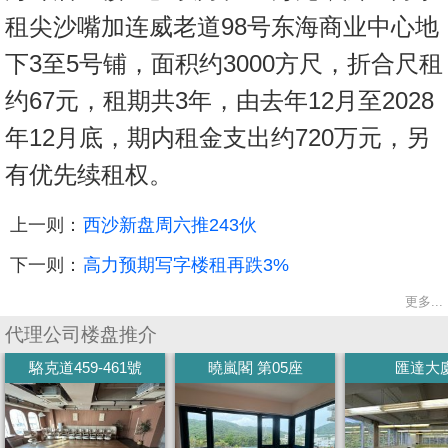
租尖沙嘴加连威老道98号东海商业中心地
下3至5号铺，面积约3000方尺，折合尺租
约67元，租期共3年，由去年12月至2028
年12月底，期内租金支出约720万元，另
有优先续租权。
上一则：
西沙新盘周六推243伙
下一则：
高力预期写字楼租再跌3%
更多...
代理公司楼盘推介
駱克道459-461號
曉嵐閣 第05座
匯達大