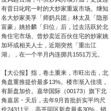
有昔日叱咤一时的大炒家重返市场。继知
名大炒家美孚「师奶兵团」林太及「隐形
富豪」姚拾麟「归位」后，过去活跃於北
角住宅市场、曾炒卖近百伙住宅的炒家姚
加环或相关人士，近期突然「重出江
湖」，在一个半月内连掷共1551万元。
【大公报】指，卷土重来，市旺出击，北
角盘重推提价最多13%。楼市渐入佳境，
有新盘加价。嘉华国际（00173）旗下北
角嘉居・天后，去年9月首批折实平均尺
价24311元，高开同区新盘最多30%，销