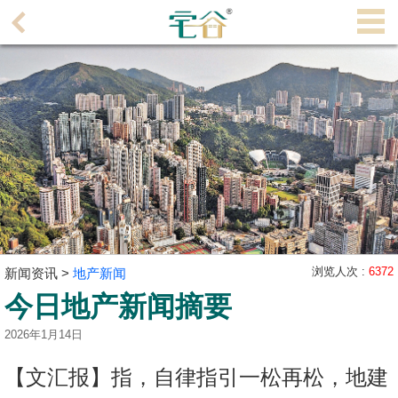
代
理
主
页
搵
楼/
成
交
业
主
浏览人次 :
6372
新闻资讯 >
地产新闻
放
今日地产新闻摘要
盘
2026年1月14日
宅
【文汇报】指，自律指引一松再松，地建
谷