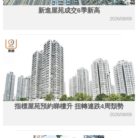
新進屋苑成交6季新高
2026/08/08
指標屋苑預約睇樓升 扭轉連跌4周頹勢
2026/08/08