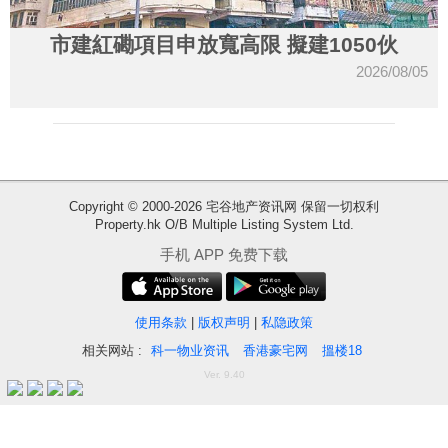
市建紅磡項目申放寬高限 擬建1050伙
2026/08/05
Copyright © 2000-2026 宅谷地产资讯网 保留一切权利
Property.hk O/B Multiple Listing System Ltd.
收
手机 APP 免费下载
藏
楼
盘
使用条款
|
版权声明
|
私隐政策
相关网站 :
科一物业资讯
香港豪宅网
搵楼18
繁
简
ENG
Ver. 9.40
体
体