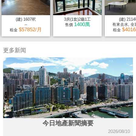
(建) 1607呎
3房(1套)2廳1工
(建) 211
1400萬
--
有來去水, 全寫
售價
$57852/月
$401
租金
租金
更多新闻
今日地產新聞摘要
2026/08/10