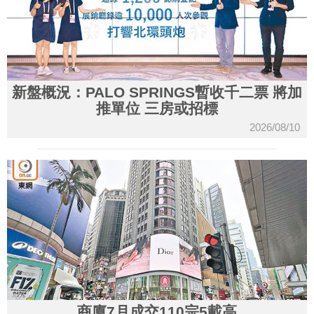
新盤概況：PALO SPRINGS暫收千二票 將加
推單位 三房或招標
2026/08/10
商廈7月成交110宗5載高