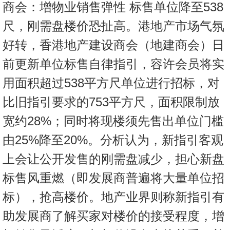
商会：增物业销售弹性 标售单位降至538
按
揭
尺，刚需盘楼价恐扯高。港地产市场气氛
好转，香港地产建设商会（地建商会）日
地
产
前更新单位标售自律指引，容许会员将实
博
用面积超过538平方尺单位进行招标，对
客
比旧指引要求的753平方尺，面积限制放
地
宽约28%；同时将现楼须先售出单位门槛
产
新
由25%降至20%。分析认为，新指引客观
闻
上会让公开发售的刚需盘减少，担心新盘
数
标售风重燃（即发展商普遍将大量单位招
据
标），抢高楼价。地产业界则称新指引有
公
助发展商了解买家对楼价的接受程度，增
布