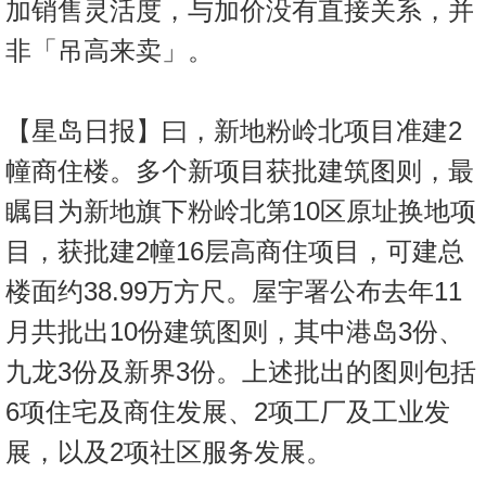
加销售灵活度，与加价没有直接关系，并
置
业
非「吊高来卖」。
手
册
【星岛日报】曰，新地粉岭北项目准建2
关
幢商住楼。多个新项目获批建筑图则，最
於
瞩目为新地旗下粉岭北第10区原址换地项
我
们
目，获批建2幢16层高商住项目，可建总
楼面约38.99万方尺。屋宇署公布去年11
月共批出10份建筑图则，其中港岛3份、
九龙3份及新界3份。上述批出的图则包括
6项住宅及商住发展、2项工厂及工业发
展，以及2项社区服务发展。