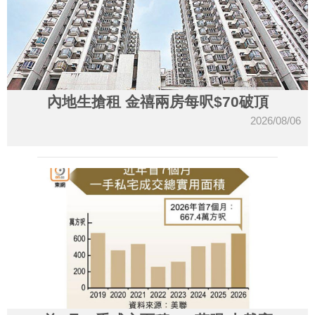
內地生搶租 金禧兩房每呎$70破頂
2026/08/06