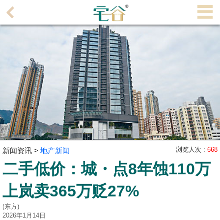
代
理
主
页
搵
楼/
成
交
业
主
浏览人次 :
668
新闻资讯 >
地产新闻
放
二手低价：城・点8年蚀110万
盘
上岚卖365万贬27%
宅
(东方)
谷
2026年1月14日