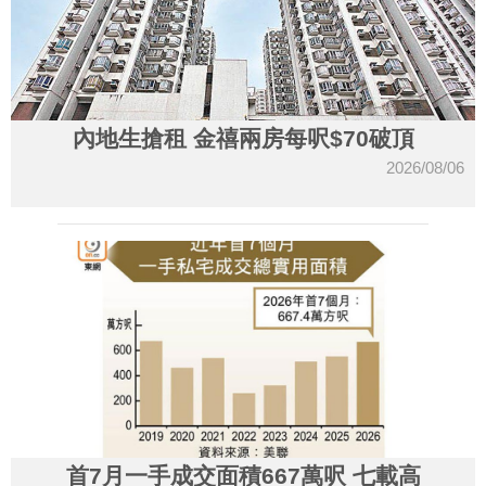
內地生搶租 金禧兩房每呎$70破頂
2026/08/06
首7月一手成交面積667萬呎 七載高