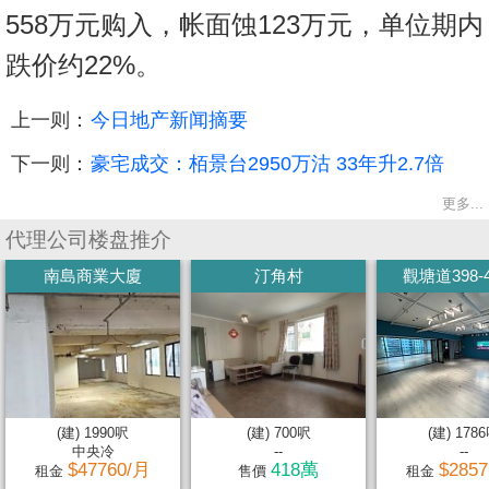
558万元购入，帐面蚀123万元，单位期内
跌价约22%。
上一则：
今日地产新闻摘要
下一则：
豪宅成交：栢景台2950万沽 33年升2.7倍
更多...
代理公司楼盘推介
南島商業大廈
汀角村
觀塘道398-
(建) 1990呎
(建) 700呎
(建) 178
中央冷
--
--
$47760/月
418萬
$285
租金
售價
租金