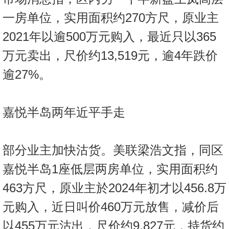
置
一房单位，实用面积约270方尺，原业主
业
手
2021年以逾500万元购入，最近只以365
册
万元卖出，尺价约13,519元，逾4年跌价
关
逾27%。
於
我
嘉悦半岛两年近平手走
们
部分业主加快沽货。美联梁浩文指，同区
嘉悦半岛1座低层两房单位，实用面积约
463方尺，原业主於2024年初才以456.8万
元购入，近日叫价460万元放售，减价后
以455万元沽出，尺价约9,827元，持货约