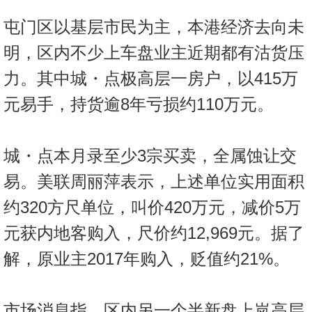
按
屯门区以基层市民为主，本港经济去向未
揭
明，区内不少上车盘业主近期都有沽货压
地
力。其中城・点极高层一房户，以415万
产
博
元易手，持货逾8年亏损约110万元。
客
地
城・点本月录至少3宗买卖，全属蚀让交
产
易。美联周丽萍表示，上述单位实用面积
新
闻
约320方尺单位，叫价420万元，减价5万
元获内地客购入，尺价约12,969元。据了
数
据
解，原业主2017年购入，贬值约21%。
公
布
市场消息指，区内另一个半新盘上岚高层