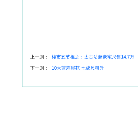
上一则：
楼市五节棍之：太古沽超豪宅尺售14.7万
下一则：
10大蓝筹屋苑 七成尺租升