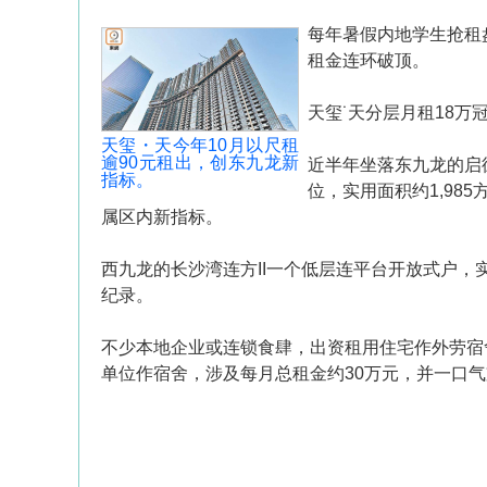
每年暑假内地学生抢租
租金连环破顶。
天玺˙天分层月租18万
天玺・天今年10月以尺租
逾90元租出，创东九龙新
近半年坐落东九龙的启
指标。
位，实用面积约1,98
属区内新指标。
西九龙的长沙湾连方II一个低层连平台开放式户，实
纪录。
不少本地企业或连锁食肆，出资租用住宅作外劳宿
单位作宿舍，涉及每月总租金约30万元，并一口