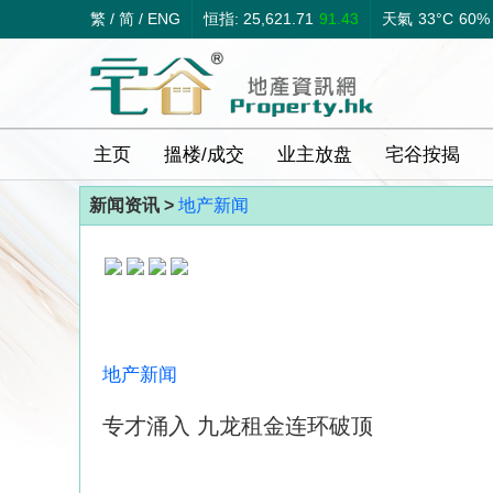
繁
/
简
/
ENG
恒指: 25,621.71
91.43
天氣
33°C
60%
主页
搵楼/成交
业主放盘
宅谷按揭
新闻资讯 >
地产新闻
地产新闻
专才涌入 九龙租金连环破顶