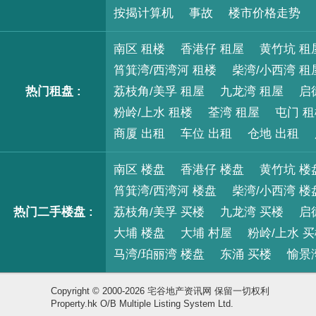
按揭计算机
事故
楼市价格走势
南区 租楼
香港仔 租屋
黄竹坑 租
筲箕湾/西湾河 租楼
柴湾/小西湾 租
热门租盘 :
荔枝角/美孚 租屋
九龙湾 租屋
启
粉岭/上水 租楼
荃湾 租屋
屯门 
商厦 出租
车位 出租
仓地 出租
南区 楼盘
香港仔 楼盘
黄竹坑 楼
筲箕湾/西湾河 楼盘
柴湾/小西湾 楼
热门二手楼盘 :
荔枝角/美孚 买楼
九龙湾 买楼
启
大埔 楼盘
大埔 村屋
粉岭/上水 
马湾/珀丽湾 楼盘
东涌 买楼
愉景
Copyright © 2000-2026 宅谷地产资讯网 保留一切权利
Property.hk O/B Multiple Listing System Ltd.