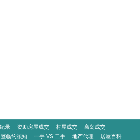
纪录
资助房屋成交
村屋成交
离岛成交
签临约须知
一手 VS 二手
地产代理
居屋百科