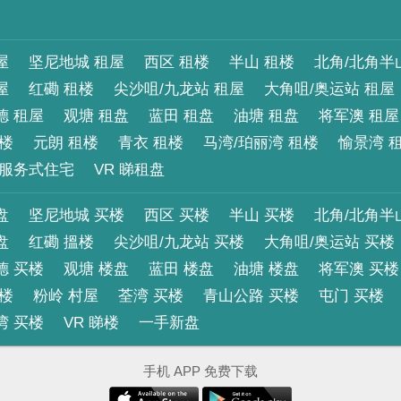
屋
坚尼地城 租屋
西区 租楼
半山 租楼
北角/北角半
屋
红磡 租楼
尖沙咀/九龙站 租屋
大角咀/奥运站 租屋
德 租屋
观塘 租盘
蓝田 租盘
油塘 租盘
将军澳 租屋
租楼
元朗 租楼
青衣 租楼
马湾/珀丽湾 租楼
愉景湾 
服务式住宅
VR 睇租盘
盘
坚尼地城 买楼
西区 买楼
半山 买楼
北角/北角半
盘
红磡 搵楼
尖沙咀/九龙站 买楼
大角咀/奥运站 买楼
德 买楼
观塘 楼盘
蓝田 楼盘
油塘 楼盘
将军澳 买楼
买楼
粉岭 村屋
荃湾 买楼
青山公路 买楼
屯门 买楼
湾 买楼
VR 睇楼
一手新盘
手机 APP 免费下载