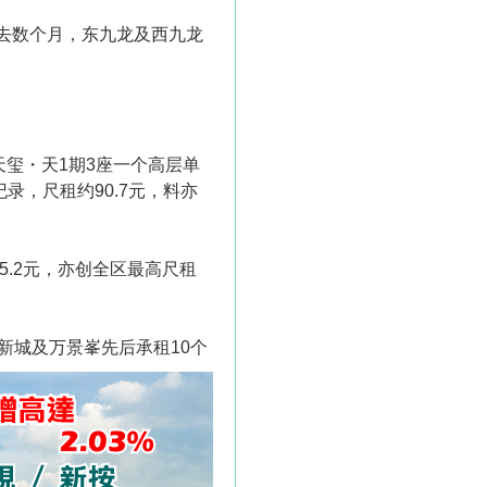
去数个月，东九龙及西九龙
天玺・天1期3座一个高层单
录，尺租约90.7元，料亦
5.2元，亦创全区最高尺租
新城及万景峯先后承租10个