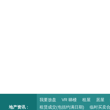
我要放盘
VR 睇楼
租屋
居屋
地产资讯 :
租赁成交(包括约满日期)
临时买卖