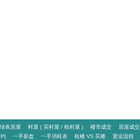
绿表居屋
村屋 ( 买村屋 / 租村屋 )
楼市成交
居屋成交
合约
一手新盘
一手消耗表
租楼 VS 买楼
置业流程