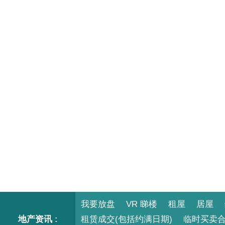
我要放盘
VR 睇楼
租屋
居屋
地产资讯 :
租赁成交(包括约满日期)
临时买卖