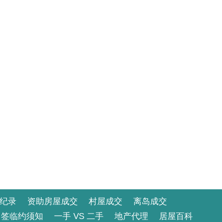
纪录
资助房屋成交
村屋成交
离岛成交
签临约须知
一手 VS 二手
地产代理
居屋百科