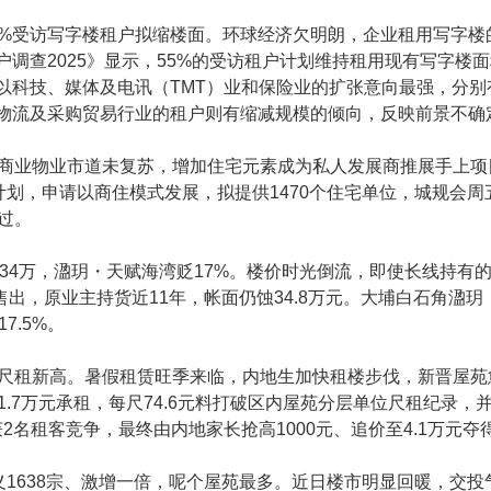
7%受访写字楼租户拟缩楼面。环球经济欠明朗，企业租用写字楼
调查2025》显示，55%的受访租户计划维持租用现有写字楼面
以科技、媒体及电讯（TMT）业和保险业的扩张意向最强，分别有
物流及采购贸易行业的租户则有缩减规模的倾向，反映前景不确
商业物业市道未复苏，增加住宅元素成为私人发展商推展手上项
划，申请以商住模式发展，拟提供1470个住宅单位，城规会周
过。
34万，溋玥・天赋海湾贬17%。楼价时光倒流，即使长线持有
售出，原业主持货近11年，帐面仍蚀34.8万元。大埔白石角溋
7.5%。
，尺租新高。暑假租赁旺季来临，内地生加快租楼步伐，新晋屋苑
.7万元承租，每尺74.6元料打破区内屋苑分层单位尺租纪录，
获2名租客竞争，最终由内地家长抢高1000元、追价至4.1万元夺
义1638宗、激增一倍，呢个屋苑最多。近日楼市明显回暖，交