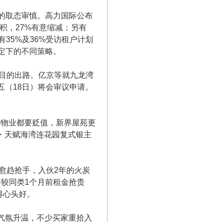
的取态审慎。高力国际公布
积，27%有意缩减；另有
35%及36%受访租户计划
定下的不同策略。
目的出路。亿京等就九龙湾
五（18日）将会审议申请。
的物业都要贬值，新界屋苑更
玥・天赋海湾连花园复式银主
愈趋抢手，入伙2年的火炭
并较同类1个月前租金抢贵
得心头好。
投气氛升温，不少买家重拾入