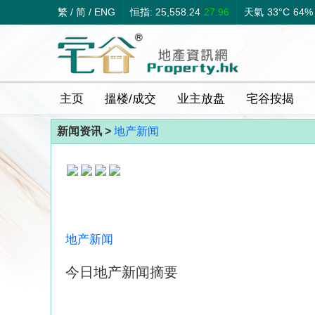
繁
/
简
/
ENG
恒指: 25,558.24
27.96
天氣
33°C
64%
主页
搵楼/成交
业主放盘
宅谷按揭
新闻资讯 >
地产新闻
地产新闻
今日地产新闻摘要