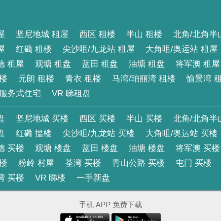
屋
坚尼地城 租屋
西区 租楼
半山 租楼
北角/北角半
屋
红磡 租楼
尖沙咀/九龙站 租屋
大角咀/奥运站 租屋
德 租屋
观塘 租盘
蓝田 租盘
油塘 租盘
将军澳 租屋
租楼
元朗 租楼
青衣 租楼
马湾/珀丽湾 租楼
愉景湾 
服务式住宅
VR 睇租盘
盘
坚尼地城 买楼
西区 买楼
半山 买楼
北角/北角半
盘
红磡 搵楼
尖沙咀/九龙站 买楼
大角咀/奥运站 买楼
德 买楼
观塘 楼盘
蓝田 楼盘
油塘 楼盘
将军澳 买楼
买楼
粉岭 村屋
荃湾 买楼
青山公路 买楼
屯门 买楼
湾 买楼
VR 睇楼
一手新盘
手机 APP 免费下载