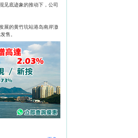
现见底迹象的推动下，公司
发展的黄竹坑站港岛南岸滶
轮发售。