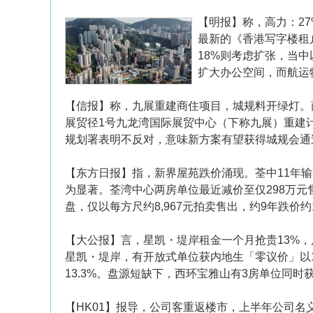
【明报】称，高力：2
最新的《香港写字楼租户
18%则考虑扩张，当中
扩大办公空间，而航运
【信报】称，九展重建商住项目，城规料开绿灯。
展贸径1号九龙湾国际展贸中心（下称九展）重建计
规划署表明不反对，意味新方案有望获得城规会通
【东方日报】指，新界屋苑跌价涌现。荃中11年输
为显著。荃湾中心两房单位最近减价至仅298万元
盘，仅以每方尺约8,967元拍卖售出，约9年跌价约1
【大公报】言，星凯・堤岸租金一个月抢贵13%
星凯・堤岸，有开放式单位获内地生「零议价」以1
13.3%。盘源短缺下，西环宝雅山有3房单位同时
【HK01】报导，公司客重返楼市，上半年公司名