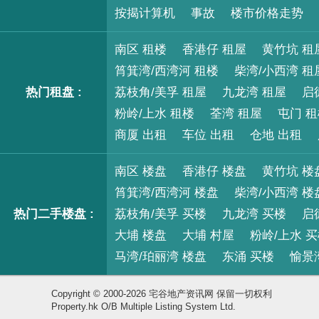
按揭计算机
事故
楼市价格走势
南区 租楼
香港仔 租屋
黄竹坑 租
筲箕湾/西湾河 租楼
柴湾/小西湾 租
热门租盘 :
荔枝角/美孚 租屋
九龙湾 租屋
启
粉岭/上水 租楼
荃湾 租屋
屯门 
商厦 出租
车位 出租
仓地 出租
南区 楼盘
香港仔 楼盘
黄竹坑 楼
筲箕湾/西湾河 楼盘
柴湾/小西湾 楼
热门二手楼盘 :
荔枝角/美孚 买楼
九龙湾 买楼
启
大埔 楼盘
大埔 村屋
粉岭/上水 
马湾/珀丽湾 楼盘
东涌 买楼
愉景
Copyright © 2000-2026 宅谷地产资讯网 保留一切权利
Property.hk O/B Multiple Listing System Ltd.