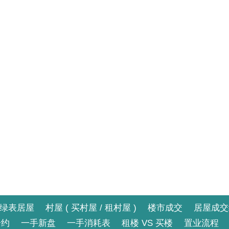
绿表居屋
村屋 ( 买村屋 / 租村屋 )
楼市成交
居屋成交
合约
一手新盘
一手消耗表
租楼 VS 买楼
置业流程