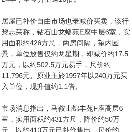
置
业
手
居屋已补价自由市场也录减价买卖，该行
册
黎志荣称，钻石山龙蟠苑E座中层6室，实
关
用面积约426方尺，两房间隔，望内园
於
景，单位放售仅约两星期，即减价约17.5
我
万元，以约502.5万元易手，尺价约
们
11,796元。原业主於1997年以240万元买
入单位，现升值约1.1倍。
市场消息指出，马鞍山锦丰苑F座高层6
室，实用面积约431方尺，降价约50万
元，以约410万元已补价售出，尺价约