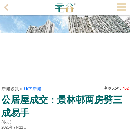
代
理
主
页
搵
楼/
成
交
业
主
浏览人次 :
452
新闻资讯 >
地产新闻
放
公居屋成交：景林邨两房劈三
盘
成易手
宅
(东方)
谷
2025年7月11日