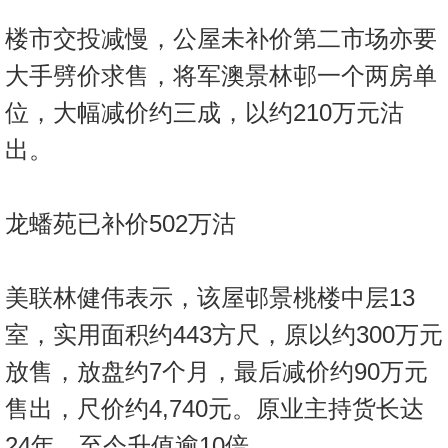
按
楼市交投减慢，公屋未补价第二市场亦要
揭
大手劈价求售，将军澳景林邨一个两房单
地
位，大幅减价约三成，以约210万元沽
产
博
出。
客
地
龙蟠苑已补价502万沽
产
新
闻
美联林健伟表示，该屋邨景桃楼中层13
室，实用面积约443方尺，原以约300万元
数
据
放售，放盘约7个月，最后减价约90万元
公
售出，尺价约4,740元。原业主持货长达
布
24年，至今升值逾10倍。