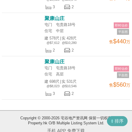
揭
3
2
聚康山庄
地
屯门 屯贵路18号
即时估价
产
住宅
中层
平面图
博
建 578尺
|
实 428尺
$440
售
万
客
@$7,612
@$10,280
2
2
地
聚康山庄
产
屯门 屯贵路18号
即时估价
新
住宅
高层
平面图
闻
收
建 698尺
|
实 531尺
$560
售
万
@$8,023
@$10,546
藏
数
3
2
楼
据
盘
公
布
ENG
繁
简
Copyright © 2000-2026 宅谷地产资讯网 保留一切权利
排序
Property.hk O/B Multiple Listing System Ltd.
体
体
置
手机 APP 免费下载