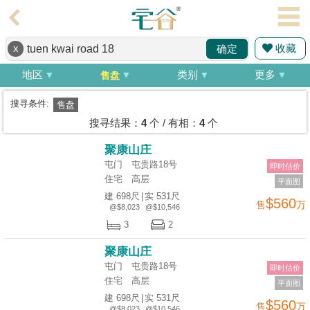
代
理
收藏
x
确定
主
页
地区
类别
更多
售盘
搵
搜寻条件:
售盘
楼/
搜寻结果：
4
个 / 有相：
4
个
成
聚康山庄
交
屯门 屯贵路18号
即时估价
住宅
高层
平面图
业
建 698尺
|
实 531尺
$560
售
万
主
@$8,023
@$10,546
放
3
2
盘
聚康山庄
屯门 屯贵路18号
即时估价
宅
住宅
高层
平面图
谷
建 698尺
|
实 531尺
$560
售
万
按
@$8,023
@$10,546