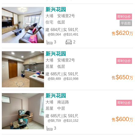
业
新兴花园
手
大埔 安埔里2号
即时估价
册
住宅
低层
平面图
建 684尺
|
实 591尺
$620
关
售
万
@$9,064
@$10,491
於
3
2
我
新兴花园
们
大埔 安埔里2号
即时估价
居屋
低层
建 685尺
|
实 591尺
$650
售
万
@$9,489
@$10,998
新兴花园
大埔 南运路
即时估价
居屋
中层
建 685尺
|
实 591尺
$600
售
万
@$8,759
@$10,152
3