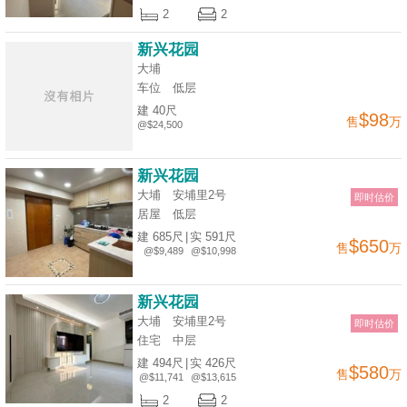
2
2
揭
新兴花园
地
大埔
产
车位
低层
博
建 40尺
$98
售
万
@$24,500
客
地
新兴花园
产
大埔 安埔里2号
即时估价
居屋
低层
新
建 685尺
|
实 591尺
闻
$650
售
万
@$9,489
@$10,998
数
新兴花园
据
大埔 安埔里2号
即时估价
公
住宅
中层
布
建 494尺
|
实 426尺
$580
售
万
@$11,741
@$13,615
置
2
2