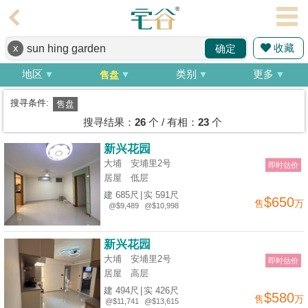
代
理
收藏
x
确定
主
页
地区
类别
更多
售盘
搵
搜寻条件:
售盘
楼/
搜寻结果：
26
个 / 有相：
23
个
成
新兴花园
交
大埔 安埔里2号
即时估价
居屋
低层
业
建 685尺
|
实 591尺
$650
售
万
主
@$9,489
@$10,998
放
盘
新兴花园
大埔 安埔里2号
即时估价
宅
居屋
高层
谷
建 494尺
|
实 426尺
$580
售
万
@$11,741
@$13,615
按