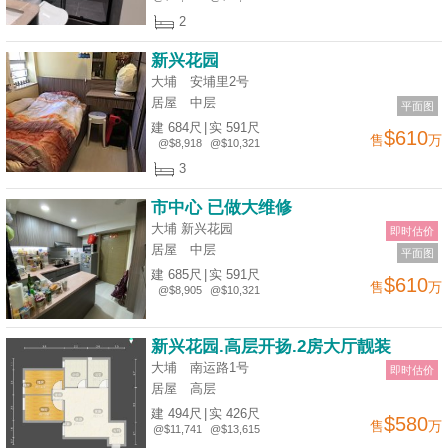
2
新兴花园
大埔 安埔里2号
居屋
中层
平面图
建 684尺
|
实 591尺
$610
售
万
@$8,918
@$10,321
3
市中心 已做大维修
大埔 新兴花园
即时估价
居屋
中层
平面图
建 685尺
|
实 591尺
$610
售
万
@$8,905
@$10,321
新兴花园.高层开扬.2房大厅靓装
大埔 南运路1号
即时估价
居屋
高层
建 494尺
|
实 426尺
$580
售
万
@$11,741
@$13,615