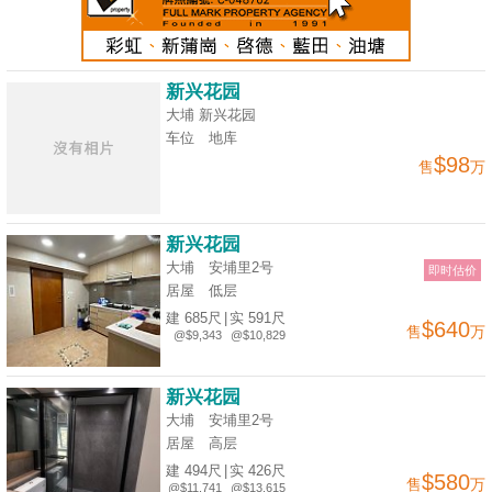
新兴花园
大埔 新兴花园
车位
地库
$98
售
万
新兴花园
大埔 安埔里2号
即时估价
居屋
低层
建 685尺
|
实 591尺
$640
售
万
@$9,343
@$10,829
新兴花园
大埔 安埔里2号
居屋
高层
建 494尺
|
实 426尺
$580
售
万
@$11,741
@$13,615