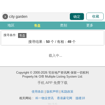
代
理
收藏
x
确定
主
页
地区
类别
更多
售盘
搵
搜寻条件:
售盘
楼/
搜寻结果：
50
个 / 有相：
49
个
成
交
载入中...
业
主
Copyright © 2000-2026 宅谷地产资讯网 保留一切权利
放
Property.hk O/B Multiple Listing System Ltd.
盘
手机 APP 免费下载
使用条款
|
版权声明
|
私隐政策
宅
谷
相关网站 :
科一物业资讯
香港豪宅网
搵楼18
按
Ver. 9.41