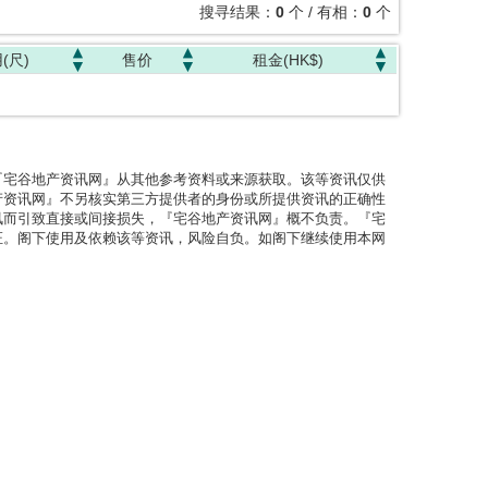
搜寻结果：
0
个 / 有相：
0
个
(尺)
售价
租金(HK$)
『宅谷地产资讯网』从其他参考资料或来源获取。该等资讯仅供
产资讯网』不另核实第三方提供者的身份或所提供资讯的正确性
讯而引致直接或间接损失，『宅谷地产资讯网』概不负责。『宅
证。阁下使用及依赖该等资讯，风险自负。如阁下继续使用本网