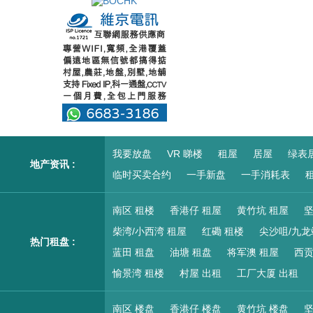
我要放盘
VR 睇楼
租屋
居屋
绿表
地产资讯 :
临时买卖合约
一手新盘
一手消耗表
租
南区 租楼
香港仔 租屋
黄竹坑 租屋
坚
柴湾/小西湾 租屋
红磡 租楼
尖沙咀/九龙
热门租盘 :
蓝田 租盘
油塘 租盘
将军澳 租屋
西贡
愉景湾 租楼
村屋 出租
工厂大厦 出租
南区 楼盘
香港仔 楼盘
黄竹坑 楼盘
坚