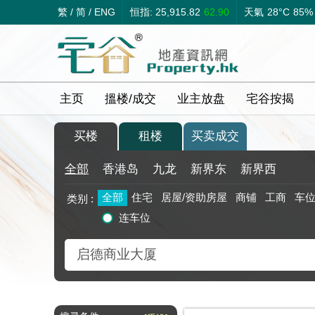
繁
/
简
/
ENG
恒指: 25,915.82
62.90
天氣
28°C
85%
主页
搵楼/成交
业主放盘
宅谷按揭
买楼
租楼
买卖成交
全部
香港岛
九龙
新界东
新界西
全部
住宅
居屋/资助房屋
商铺
工商
车
类别 :
连车位