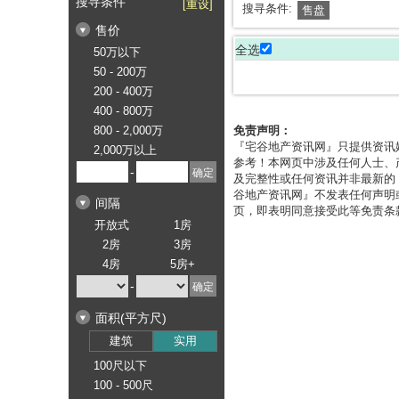
搜寻条件
[重设]
搜寻条件:
售盘
售价
全选
50万以下
50 - 200万
200 - 400万
400 - 800万
800 - 2,000万
免责声明：
『宅谷地产资讯网』只提供资讯
2,000万以上
参考！本网页中涉及任何人士、
-
及完整性或任何资讯并非最新的
谷地产资讯网』不发表任何声明
间隔
页，即表明同意接受此等免责条
开放式
1房
2房
3房
4房
5房+
-
面积(平方尺)
建筑
实用
100尺以下
100 - 500尺