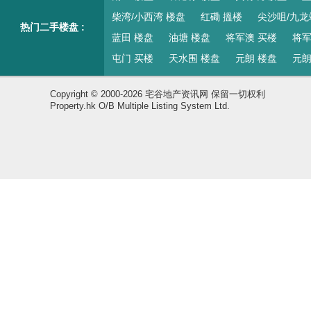
柴湾/小西湾 楼盘
红磡 搵楼
尖沙咀/九龙
热门二手楼盘 :
蓝田 楼盘
油塘 楼盘
将军澳 买楼
将军
屯门 买楼
天水围 楼盘
元朗 楼盘
元朗
Copyright © 2000-2026 宅谷地产资讯网 保留一切权利
Property.hk O/B Multiple Listing System Ltd.