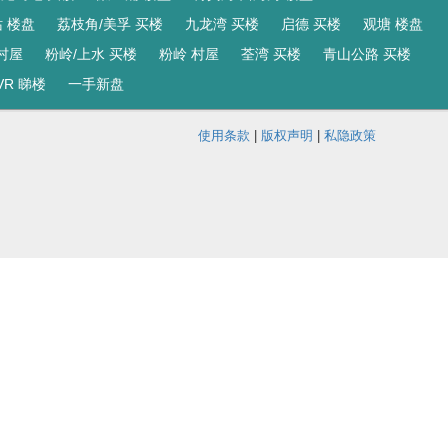
 楼盘
荔枝角/美孚 买楼
九龙湾 买楼
启德 买楼
观塘 楼盘
村屋
粉岭/上水 买楼
粉岭 村屋
荃湾 买楼
青山公路 买楼
VR 睇楼
一手新盘
使用条款
|
版权声明
|
私隐政策