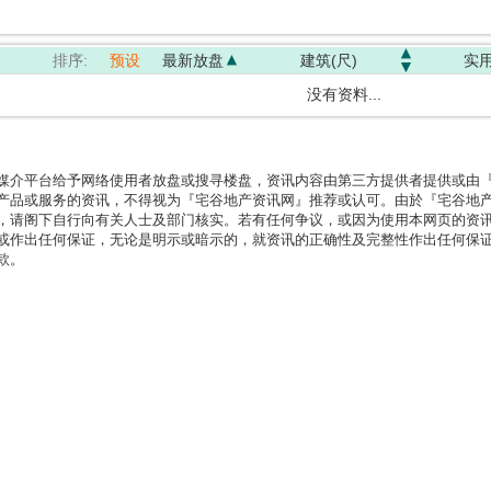
排序:
预设
最新放盘
建筑(尺)
实用
没有资料...
媒介平台给予网络使用者放盘或搜寻楼盘，资讯内容由第三方提供者提供或由
产品或服务的资讯，不得视为『宅谷地产资讯网』推荐或认可。由於『宅谷地
，请阁下自行向有关人士及部门核实。若有任何争议，或因为使用本网页的资
或作出任何保证，无论是明示或暗示的，就资讯的正确性及完整性作出任何保
款。