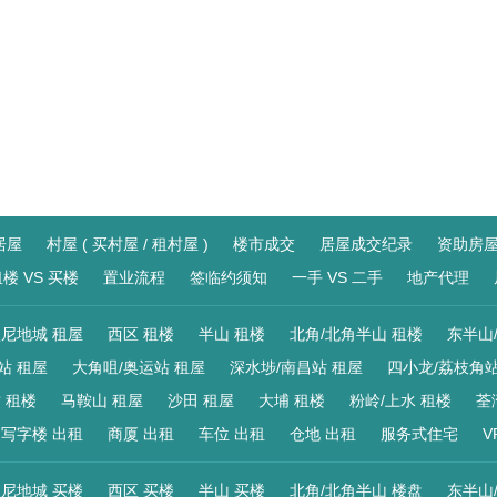
居屋
村屋 ( 买村屋 / 租村屋 )
楼市成交
居屋成交纪录
资助房
楼 VS 买楼
置业流程
签临约须知
一手 VS 二手
地产代理
尼地城 租屋
西区 租楼
半山 租楼
北角/北角半山 租楼
东半山
站 租屋
大角咀/奥运站 租屋
深水埗/南昌站 租屋
四小龙/荔枝角站
 租楼
马鞍山 租屋
沙田 租屋
大埔 租楼
粉岭/上水 租楼
荃
写字楼 出租
商厦 出租
车位 出租
仓地 出租
服务式住宅
V
尼地城 买楼
西区 买楼
半山 买楼
北角/北角半山 楼盘
东半山