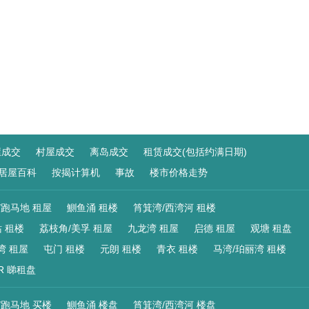
屋成交
村屋成交
离岛成交
租赁成交(包括约满日期)
居屋百科
按揭计算机
事故
楼市价格走势
/跑马地 租屋
鰂鱼涌 租楼
筲箕湾/西湾河 租楼
 租楼
荔枝角/美孚 租屋
九龙湾 租屋
启德 租屋
观塘 租盘
湾 租屋
屯门 租楼
元朗 租楼
青衣 租楼
马湾/珀丽湾 租楼
R 睇租盘
/跑马地 买楼
鰂鱼涌 楼盘
筲箕湾/西湾河 楼盘