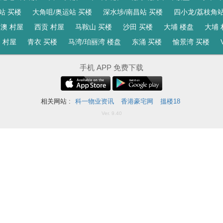
站 买楼
大角咀/奥运站 买楼
深水埗/南昌站 买楼
四小龙/荔枝角站
澳 村屋
西贡 村屋
马鞍山 买楼
沙田 买楼
大埔 楼盘
大埔 
 村屋
青衣 买楼
马湾/珀丽湾 楼盘
东涌 买楼
愉景湾 买楼
手机 APP 免费下载
相关网站 :
科一物业资讯
香港豪宅网
搵楼18
Ver. 9.40