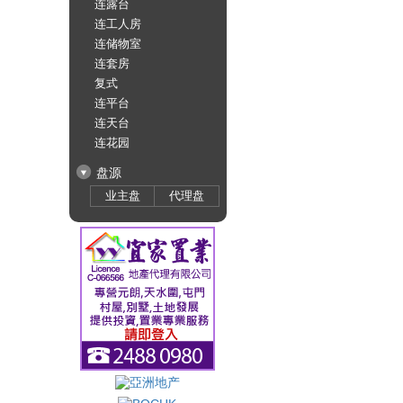
连露台
连工人房
连储物室
连套房
复式
连平台
连天台
连花园
盘源
业主盘
代理盘