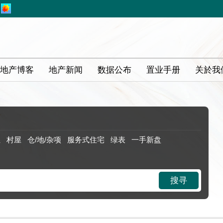
地产博客
地产新闻
数据公布
置业手册
关於我
位
村屋
仓/地/杂项
服务式住宅
绿表
一手新盘
搜寻