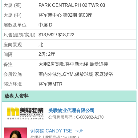
业
大厦 (英)
PARK CENTRAL PH 02 TWR 03
手
大厦 (中)
将军澳中心 第02期 第03座
册
层数及单位
中层 D
关
尺售(建筑/实用)
$13,582 / $18,022
於
座向景观
北
我
2房; 2厅
间隔
们
大则2房宽敞,将中新地楼,最受追捧
备注
会所设施
室内外泳池.GYM.保龄球场.家庭浸浴
邻近环境
将军澳MTR
放盘人资料
美联物业代理有限公司
公司牌照号码 : C-000982-A170
谢笑嫺 CANDY TSE
卡片
代理个人牌照号码 : S-034957