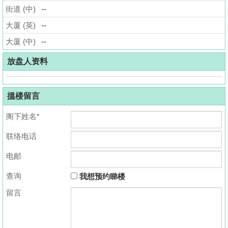
街道 (中)
--
揭
大厦 (英)
--
地
大厦 (中)
--
产
博
放盘人资料
客
搵楼留言
地
产
阁下姓名*
新
联络电话
闻
电邮
数
据
查询
我想预约睇楼
公
留言
布
置