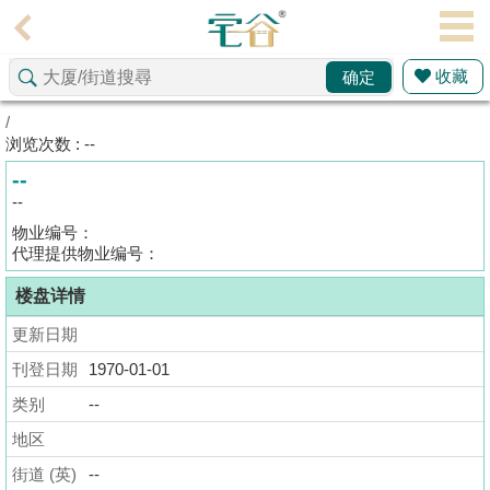
代
理
收藏
确定
主
页
/
浏览次数 : --
搵
--
楼/
--
成
物业编号：
交
代理提供物业编号：
楼盘详情
业
主
更新日期
放
刊登日期
1970-01-01
盘
类别
--
宅
地区
谷
街道 (英)
--
按