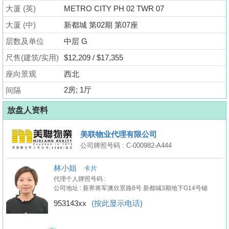
业
大厦 (英)
METRO CITY PH 02 TWR 07
手
大厦 (中)
新都城 第02期 第07座
册
层数及单位
中层 G
关
尺售(建筑/实用)
$12,209 / $17,355
於
座向景观
西北
我
2房; 1厅
间隔
们
放盘人资料
美联物业代理有限公司
公司牌照号码 : C-000982-A444
林小姐
卡片
代理个人牌照号码 :
公司地址 : 新界将军澳欣景路8号 新都城3期地下G14号铺
953143xx
(按此显示电话)