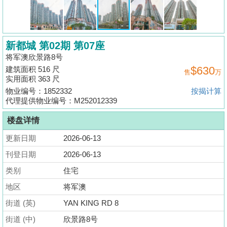
揭
地
新都城 第02期 第07座
产
将军澳欣景路8号
博
$630
建筑面积 516 尺
售
万
客
实用面积 363 尺
物业编号：1852332
按揭计算
地
代理提供物业编号：M252012339
产
楼盘详情
新
闻
更新日期
2026-06-13
刊登日期
2026-06-13
数
类别
住宅
据
公
地区
将军澳
布
街道 (英)
YAN KING RD 8
街道 (中)
欣景路8号
置