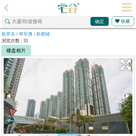
代
理
收藏
确定
主
页
新界东
/
将军澳
/
新都城
浏览次数 : 31
搵
楼盘相片
楼/
成
交
业
主
放
盘
宅
谷
按