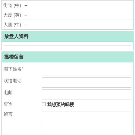
街道 (中)
--
揭
大厦 (英)
--
地
大厦 (中)
--
产
博
放盘人资料
客
搵楼留言
地
产
阁下姓名*
新
联络电话
闻
电邮
数
据
查询
我想预约睇楼
公
留言
布
置