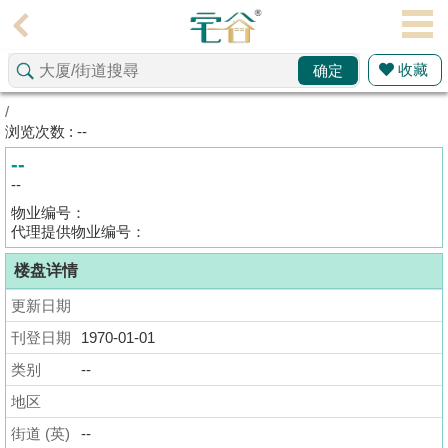
代
理
收藏
确定
主
页
/
浏览次数 : --
搵
--
楼/
--
成
物业编号：
交
代理提供物业编号：
楼盘详情
业
主
更新日期
放
刊登日期
1970-01-01
盘
类别
--
宅
地区
谷
街道 (英)
--
按