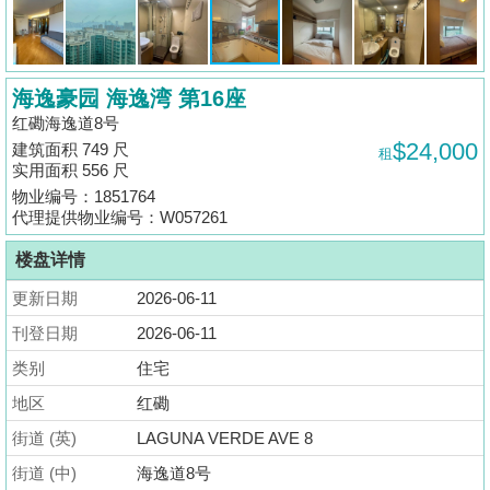
揭
地
海逸豪园 海逸湾 第16座
产
红磡海逸道8号
博
$24,000
建筑面积 749 尺
租
客
实用面积 556 尺
物业编号：1851764
地
代理提供物业编号：W057261
产
楼盘详情
新
闻
更新日期
2026-06-11
刊登日期
2026-06-11
数
类别
住宅
据
公
地区
红磡
布
街道 (英)
LAGUNA VERDE AVE 8
街道 (中)
海逸道8号
置