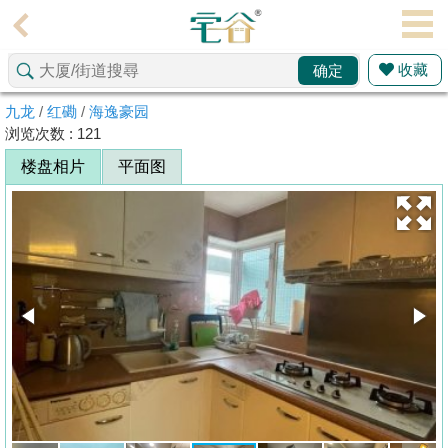
代
理
收藏
确定
主
页
九龙
/
红磡
/
海逸豪园
浏览次数 : 121
搵
楼盘相片
平面图
楼/
成
交
业
主
放
盘
宅
谷
按