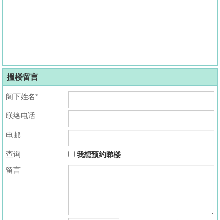
搵楼留言
阁下姓名*
联络电话
电邮
查询
我想预约睇楼
留言