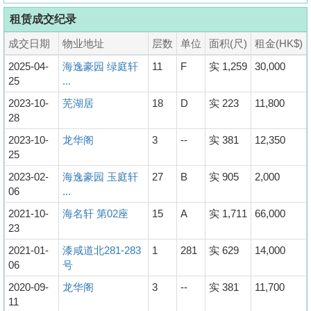
租赁成交纪录
成交日期
物业地址
层数
单位
面积(尺)
租金(HK$)
2025-04-
海逸豪园 绿庭轩
11
F
实 1,259
30,000
25
...
2023-10-
芜湖居
18
D
实 223
11,800
28
2023-10-
龙华阁
3
--
实 381
12,350
25
2023-02-
海逸豪园 玉庭轩
27
B
实 905
2,000
06
...
2021-10-
海名轩 第02座
15
A
实 1,711
66,000
23
2021-01-
漆咸道北281-283
1
281
实 629
14,000
06
号
2020-09-
龙华阁
3
--
实 381
11,700
11