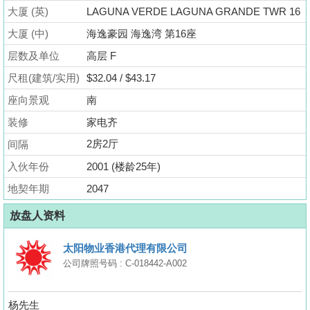
业
大厦 (英)
LAGUNA VERDE LAGUNA GRANDE TWR 16
手
大厦 (中)
海逸豪园 海逸湾 第16座
册
层数及单位
高层 F
关
尺租(建筑/实用)
$32.04 / $43.17
於
座向景观
南
我
装修
家电齐
们
2房2厅
间隔
入伙年份
2001 (楼龄25年)
地契年期
2047
放盘人资料
太阳物业香港代理有限公司
公司牌照号码 : C-018442-A002
杨先生