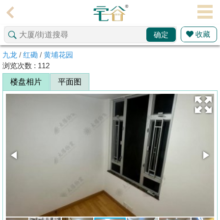
代
理
收藏
确定
主
页
九龙
/
红磡
/
黄埔花园
浏览次数 : 112
搵
楼盘相片
平面图
楼/
成
交
业
主
放
盘
宅
谷
按