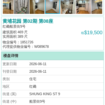
揭
地
黄埔花园 第02期 第08座
产
红磡船景街9号
博
$19,500
建筑面积 469 尺
租
客
实用面积 389 尺
物业编号：1851726
地
代理提供物业编号：W089678
产
楼盘详情
新
闻
更新日期
2026-06-11
刊登日期
2026-06-11
数
类别
住宅
据
公
地区
红磡
布
街道 (英)
SHUNG KING ST 9
街道 (中)
船景街9号
置