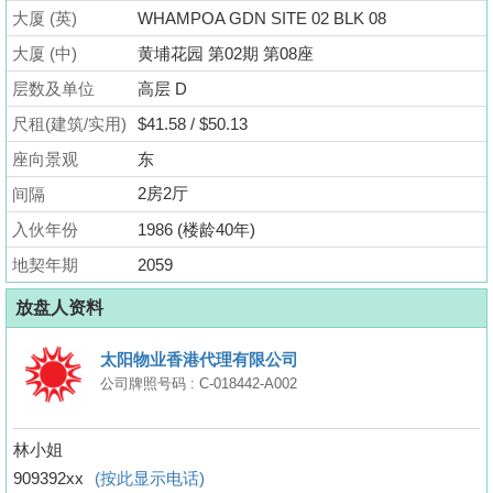
业
大厦 (英)
WHAMPOA GDN SITE 02 BLK 08
手
大厦 (中)
黄埔花园 第02期 第08座
册
层数及单位
高层 D
关
尺租(建筑/实用)
$41.58 / $50.13
於
座向景观
东
我
2房2厅
间隔
们
入伙年份
1986 (楼龄40年)
地契年期
2059
放盘人资料
太阳物业香港代理有限公司
公司牌照号码 : C-018442-A002
林小姐
909392xx
(按此显示电话)