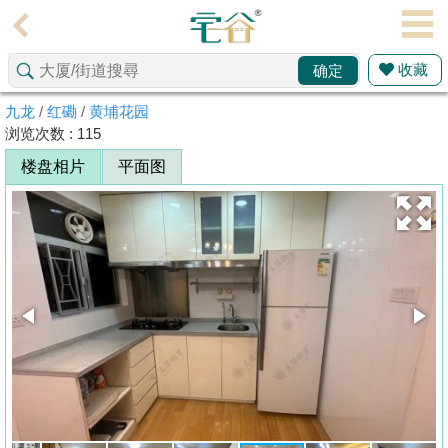
代
理
收藏
确定
主
页
九龙
/
红磡
/
黄埔花园
浏览次数 : 115
搵
楼盘相片
平面图
楼/
成
交
业
主
放
盘
宅
谷
按