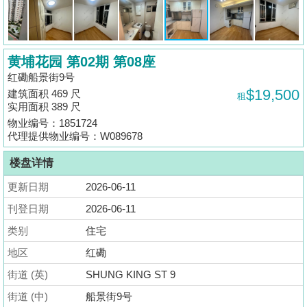
揭
地
黄埔花园 第02期 第08座
产
红磡船景街9号
博
$19,500
建筑面积 469 尺
租
客
实用面积 389 尺
物业编号：1851724
地
代理提供物业编号：W089678
产
楼盘详情
新
闻
更新日期
2026-06-11
刊登日期
2026-06-11
数
类别
住宅
据
公
地区
红磡
布
街道 (英)
SHUNG KING ST 9
街道 (中)
船景街9号
置