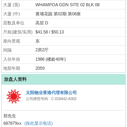
业
大厦 (英)
WHAMPOA GDN SITE 02 BLK 08
手
大厦 (中)
黄埔花园 第02期 第08座
册
层数及单位
高层 D
关
尺租(建筑/实用)
$41.58 / $50.13
於
座向景观
东
我
2房2厅
间隔
们
入伙年份
1986 (楼龄40年)
地契年期
2059
放盘人资料
太阳物业香港代理有限公司
公司牌照号码 : C-018442-A002
郑先生
687879xx
(按此显示电话)