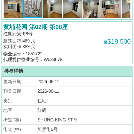
揭
地
黄埔花园 第02期 第08座
产
红磡船景街9号
博
$19,500
建筑面积 469 尺
租
客
实用面积 389 尺
物业编号：1851722
地
代理提供物业编号：W089678
产
楼盘详情
新
闻
更新日期
2026-06-11
刊登日期
2026-06-11
数
类别
住宅
据
公
地区
红磡
布
街道 (英)
SHUNG KING ST 9
街道 (中)
船景街9号
置