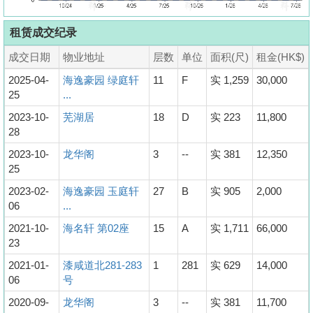
租赁成交纪录
成交日期
物业地址
层数
单位
面积(尺)
租金(HK$)
2025-04-
海逸豪园 绿庭轩
11
F
实 1,259
30,000
25
...
2023-10-
芜湖居
18
D
实 223
11,800
28
2023-10-
龙华阁
3
--
实 381
12,350
25
2023-02-
海逸豪园 玉庭轩
27
B
实 905
2,000
06
...
2021-10-
海名轩 第02座
15
A
实 1,711
66,000
23
2021-01-
漆咸道北281-283
1
281
实 629
14,000
06
号
2020-09-
龙华阁
3
--
实 381
11,700