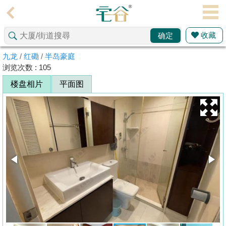
代
理
收藏
确定
主
页
九龙
/
红磡
/
半岛豪庭
浏览次数 : 105
搵
楼盘相片
平面图
楼/
成
交
业
主
放
盘
宅
谷
按