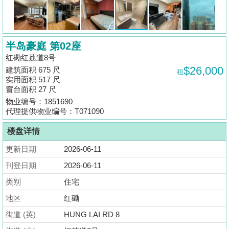
揭
地
半岛豪庭 第02座
产
红磡红荔道8号
博
$26,000
建筑面积 675 尺
租
客
实用面积 517 尺
窗台面积 27 尺
地
物业编号：1851690
产
代理提供物业编号：T071090
新
楼盘详情
闻
更新日期
2026-06-11
数
刊登日期
2026-06-11
据
类别
住宅
公
地区
红磡
布
街道 (英)
HUNG LAI RD 8
置