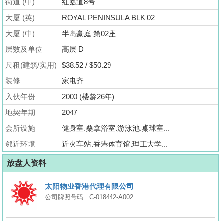
街道 (中)
红荔道8号
业
大厦 (英)
ROYAL PENINSULA BLK 02
手
册
大厦 (中)
半岛豪庭 第02座
层数及单位
高层 D
关
尺租(建筑/实用)
$38.52 / $50.29
於
我
装修
家电齐
们
入伙年份
2000 (楼龄26年)
地契年期
2047
会所设施
健身室.桑拿浴室.游泳池.桌球室...
邻近环境
近火车站.香港体育馆.理工大学...
放盘人资料
太阳物业香港代理有限公司
公司牌照号码 : C-018442-A002