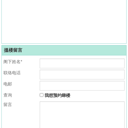
搵楼留言
阁下姓名*
联络电话
电邮
查询
我想预约睇楼
留言