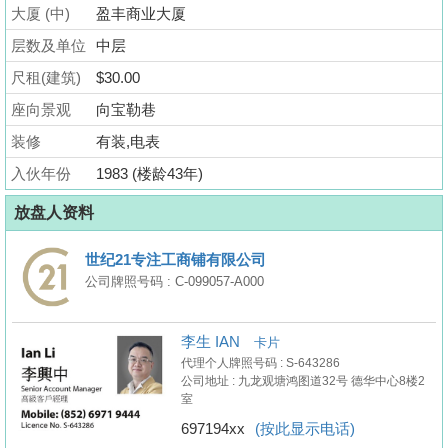
业
大厦 (中)
盈丰商业大厦
手
层数及单位
中层
册
尺租(建筑)
$30.00
关
座向景观
向宝勒巷
於
装修
有装,电表
我
入伙年份
1983 (楼龄43年)
们
放盘人资料
世纪21专注工商铺有限公司
公司牌照号码 : C-099057-A000
李生 IAN
卡片
代理个人牌照号码 : S-643286
公司地址 : 九龙观塘鸿图道32号 德华中心8楼2
室
697194xx
(按此显示电话)