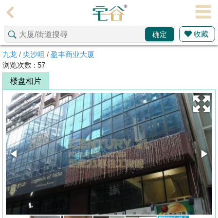
代
理
收藏
确定
主
页
九龙
/
尖沙咀
/
盈丰商业大厦
浏览次数 : 57
搵
楼盘相片
楼/
成
交
业
主
放
盘
宅
谷
按