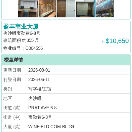
揭
地
盈丰商业大厦
产
尖沙咀宝勒巷6-8号
博
$10,650
建筑面积 约355 尺
租
客
物业编号：C004596
地
楼盘详情
产
更新日期
2026-08-01
新
闻
刊登日期
2026-06-11
类别
写字楼/工贸
数
地区
尖沙咀
据
公
街道 (英)
PRAT AVE 6-8
布
街道 (中)
宝勒巷6-8号
大厦 (英)
WINFIELD COM BLDG
置