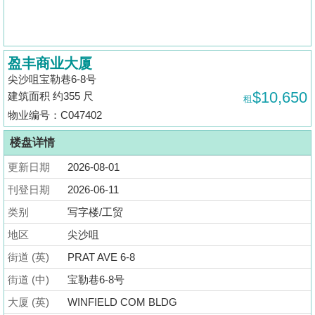
揭
地
盈丰商业大厦
产
尖沙咀宝勒巷6-8号
博
$10,650
建筑面积 约355 尺
租
客
物业编号：C047402
地
楼盘详情
产
更新日期
2026-08-01
新
闻
刊登日期
2026-06-11
类别
写字楼/工贸
数
地区
尖沙咀
据
公
街道 (英)
PRAT AVE 6-8
布
街道 (中)
宝勒巷6-8号
大厦 (英)
WINFIELD COM BLDG
置