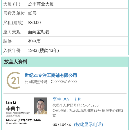
业
大厦 (中)
盈丰商业大厦
手
层数及单位
低层
册
尺租(建筑)
$30.00
关
座向景观
面向宝勒巷
於
装修
有电表
我
入伙年份
1983 (楼龄43年)
们
放盘人资料
世纪21专注工商铺有限公司
公司牌照号码 : C-099057-A000
李生 IAN
卡片
代理个人牌照号码 : S-643286
公司地址 : 九龙观塘鸿图道32号 德华中心8楼2
室
697194xx
(按此显示电话)