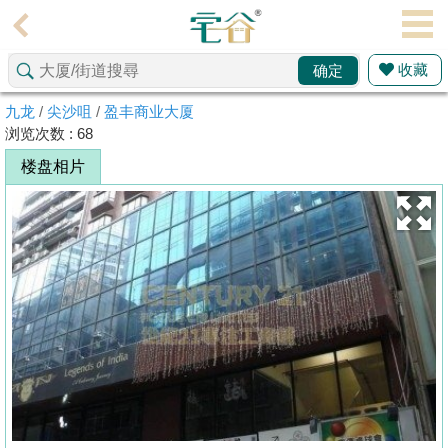
代
理
收藏
确定
主
页
九龙
/
尖沙咀
/
盈丰商业大厦
浏览次数 : 68
搵
楼盘相片
楼/
成
交
业
主
放
盘
宅
谷
按