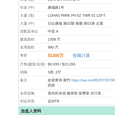
街道 (中)
康城路1号
大厦 (英)
LOHAS PARK PH 02 TWR 01 LEFT
大厦 (中)
日出康城 第02期 领都 第01座 左翼
层数及单位
中层 A
建筑面积
1308 尺
实用面积
980 尺
售价
$1300
万
按揭计算
尺售(建筑/实用)
$9,939 / $13,265
间隔
3房; 2厅
备注
欢迎查询 谢竹
https://wa.me/8529729738
四房
会所设施
室内外泳池.健身室.按摩室.水疗室..
邻近环境
近MTR
放盘人资料