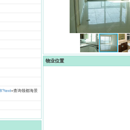
物业位置
8?text
=查询领都海景