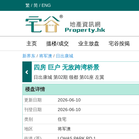
繁
/
简
/
ENG
主页
搵楼/成交
业主放盘
宅谷按揭
新界东
/
将军澳
/
日出康城
四房 巨户 无敌跨湾桥景
日出康城 第02期 领都 第01座 左翼
楼盘详情
更新日期
2026-06-10
刊登日期
2026-06-10
类别
住宅
地区
将军澳
街道 (英)
LOHAS PARK RD 1