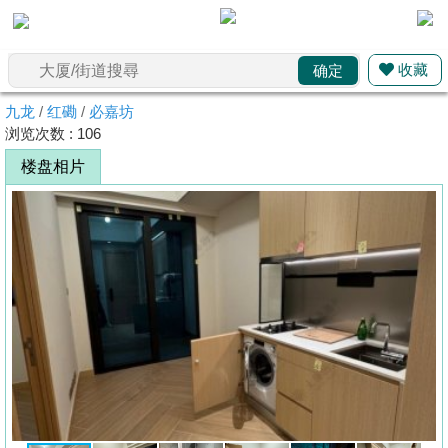
收藏
确定
主
页
代
九龙
/
红磡
/
必嘉坊
理
浏览次数 : 106
搵
楼盘相片
楼/
成
交
业
主
放
盘
宅
谷
按