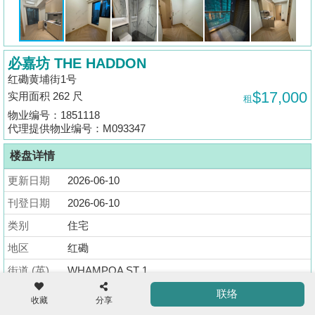
揭
地
必嘉坊 THE HADDON
产
红磡黄埔街1号
博
$17,000
实用面积 262 尺
租
客
物业编号：1851118
代理提供物业编号：M093347
地
产
楼盘详情
新
更新日期
2026-06-10
闻
收
刊登日期
2026-06-10
藏
数
类别
住宅
楼
据
地区
红磡
盘
公
街道 (英)
WHAMPOA ST 1
布
ENG
繁
简
街道 (中)
黄埔街1号
联络
体
体
收藏
分享
置