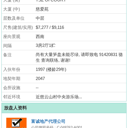
业
大厦 (中)
慈爱苑
手
层数及单位
册
中层
尺售(建筑/实用)
$7,277 / $9,116
关
座向景观
西南
於
3房2厅1贮
间隔
我
们
尚有大量笋盘未能尽绿, 请即致电 91420831 骆
备注
生 查询联络, 谢谢!
入伙年份
1997 (楼龄29年)
地契年期
2047
会所设施
--
邻近环境
近慈云山村中央游乐场...
放盘人资料
富诚地产代理公司
公司牌照号码 : C-048762-A001