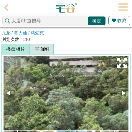
代
理
收藏
确定
主
页
九龙
/
黄大仙
/
慈爱苑
浏览次数 : 110
搵
楼盘相片
平面图
楼/
成
交
业
主
放
盘
宅
谷
按