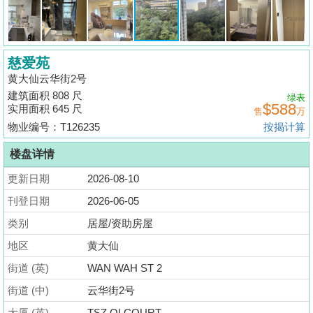
揭
地
慈爱苑
产
黄大仙云华街2号
博
建筑面积 808 尺
绿表
客
$588
实用面积 645 尺
售
万
物业编号：T126235
按揭计算
地
产
楼盘详情
新
更新日期
2026-08-10
闻
刊登日期
2026-06-05
数
类别
居屋/资助房屋
据
地区
黄大仙
公
街道 (英)
WAN WAH ST 2
布
街道 (中)
云华街2号
置
大厦 (英)
TSZ OI COURT