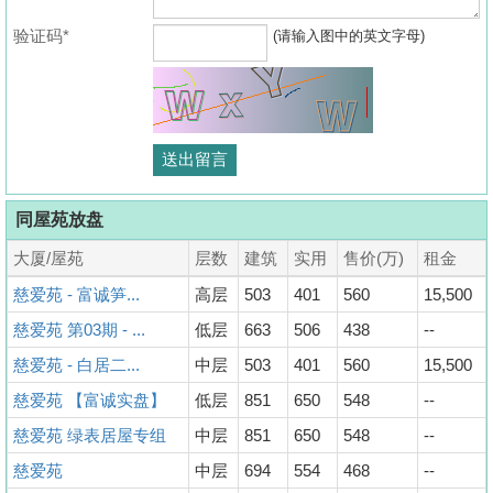
验证码*
(请输入图中的英文字母)
同屋苑放盘
大厦/屋苑
层数
建筑
实用
售价(万)
租金
慈爱苑 - 富诚笋...
高层
503
401
560
15,500
慈爱苑 第03期 - ...
低层
663
506
438
--
慈爱苑 - 白居二...
中层
503
401
560
15,500
慈爱苑 【富诚实盘】
低层
851
650
548
--
慈爱苑 绿表居屋专组
中层
851
650
548
--
慈爱苑
中层
694
554
468
--