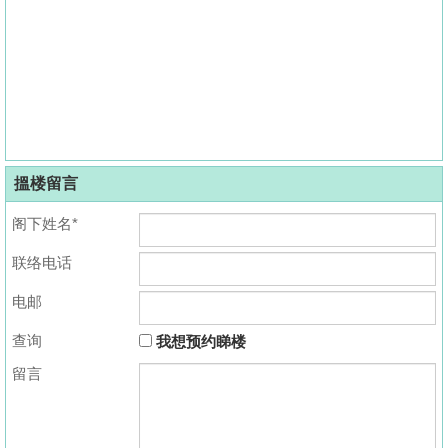
搵楼留言
阁下姓名*
联络电话
电邮
查询
我想预约睇楼
留言