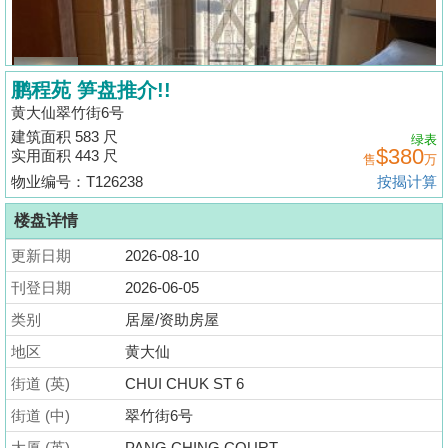
揭
地
鹏程苑 笋盘推介!!
产
黄大仙翠竹街6号
博
建筑面积 583 尺
绿表
客
$380
实用面积 443 尺
售
万
物业编号：T126238
按揭计算
地
产
楼盘详情
新
更新日期
2026-08-10
闻
刊登日期
2026-06-05
数
类别
居屋/资助房屋
据
地区
黄大仙
公
街道 (英)
CHUI CHUK ST 6
布
街道 (中)
翠竹街6号
置
大厦 (英)
PANG CHING COURT