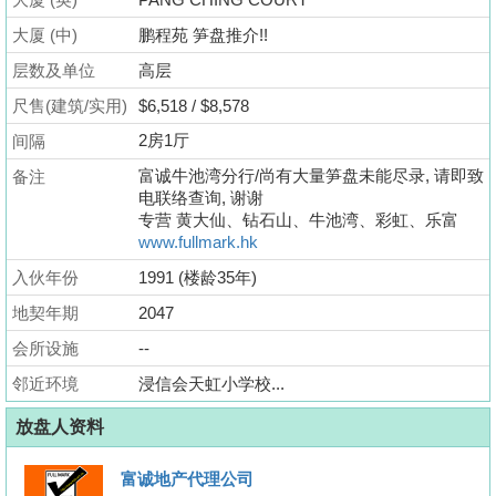
业
大厦 (中)
鹏程苑 笋盘推介!!
手
层数及单位
册
高层
尺售(建筑/实用)
$6,518 / $8,578
关
2房1厅
间隔
於
富诚牛池湾分行/尚有大量笋盘未能尽录, 请即致
备注
我
电联络查询, 谢谢
们
专营 黄大仙、钻石山、牛池湾、彩虹、乐富
www.fullmark.hk
入伙年份
1991 (楼龄35年)
地契年期
2047
会所设施
--
邻近环境
浸信会天虹小学校...
放盘人资料
富诚地产代理公司