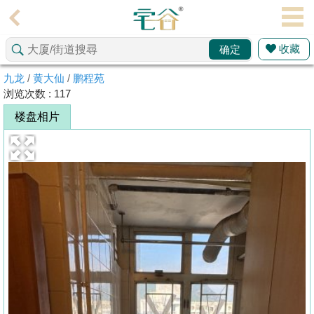
代
理
收藏
确定
主
页
九龙
/
黄大仙
/
鹏程苑
浏览次数 : 117
搵
楼盘相片
楼/
成
交
业
主
放
盘
宅
谷
按