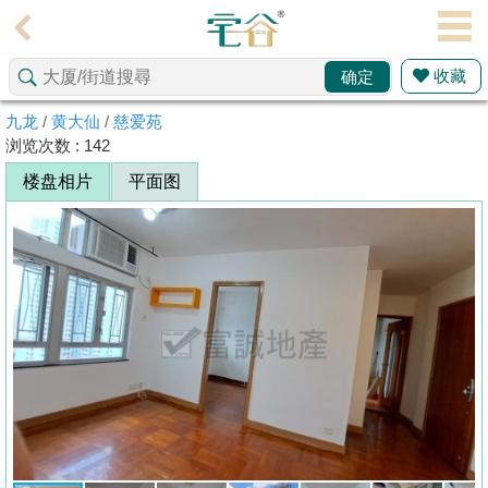
代
理
收藏
确定
主
页
九龙
/
黄大仙
/
慈爱苑
浏览次数 : 142
搵
楼盘相片
平面图
楼/
成
交
业
主
放
盘
宅
谷
按