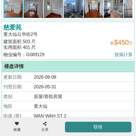
揭
地
慈爱苑
产
黄大仙云华街2号
博
$450
建筑面积 503 尺
售
万
客
实用面积 401 尺
物业编号：G089129
按揭计算
地
产
楼盘详情
新
更新日期
2026-08-08
闻
收
刊登日期
2026-05-31
藏
数
类别
居屋/资助房屋
楼
据
地区
黄大仙
盘
公
街道 (英)
WAN WAH ST 2
布
ENG
繁
简
街道 (中)
云华街2号
联络
体
体
收藏
分享
置
大厦 (英)
TSZ OI COURT PH 02 BLK F (HOS)