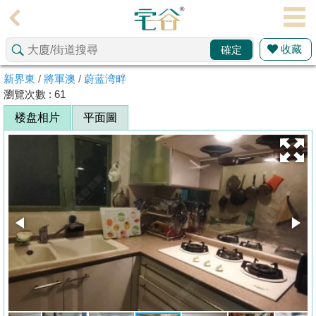
代
理
收藏
確定
主
頁
新界東
/
將軍澳
/
蔚蓝湾畔
瀏覽次數 : 61
搵
楼盘相片
平面圖
楼/
成
交
业
主
放
盘
宅
谷
按