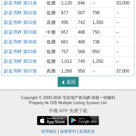
蔚蓝湾畔 第01座
低層
1,135
846
--
33,000
蔚蓝湾畔 第02座
低層
677
507
798
--
蔚蓝湾畔 第02座
高層
995
742
1,350
--
蔚蓝湾畔 第03座
中層
657
488
750
--
蔚蓝湾畔 第06座
低層
661
488
738
--
蔚蓝湾畔 第03座
低層
757
566
850
--
蔚蓝湾畔 第02座
低層
1,012
745
1,250
--
蔚蓝湾畔 第07座
高層
1,268
950
--
37,000
返回
Copyright © 2000-2026 宅谷地产资讯網 保留一切權利
Property.hk O/B Multiple Listing System Ltd.
收
手機 APP 免費下載
藏
楼
盘
使用條款
|
版權聲明
|
私隱政策