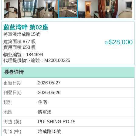
揭
地
蔚蓝湾畔 第02座
产
將軍澳培成路15號
博
$28,000
建築面積 877 呎
租
客
實用面積 653 呎
物业編號：1844694
地
代理提供物业編號：M200100225
产
楼盘详情
新
聞
更新日期
2026-05-27
刊登日期
2026-05-26
數
類別
住宅
據
公
地區
將軍澳
佈
街道 (英)
PUI SHING RD 15
街道 (中)
培成路15號
置