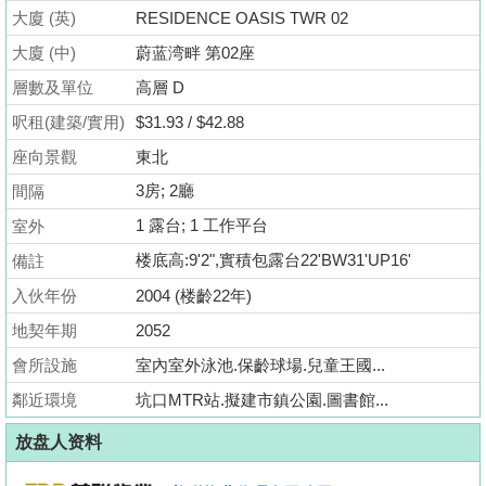
业
大廈 (英)
RESIDENCE OASIS TWR 02
手
大廈 (中)
蔚蓝湾畔 第02座
冊
層數及單位
高層 D
關
呎租(建築/實用)
$31.93 / $42.88
於
座向景觀
東北
我
3房; 2廳
間隔
們
1 露台; 1 工作平台
室外
楼底高:9'2",實積包露台22'BW31'UP16'
備註
入伙年份
2004 (楼齡22年)
地契年期
2052
會所設施
室內室外泳池.保齡球場.兒童王國...
鄰近環境
坑口MTR站.擬建市鎮公園.圖書館...
放盘人资料