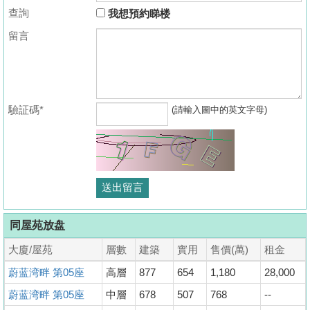
查詢
我想預約睇楼
留言
驗証碼*
(請輸入圖中的英文字母)
同屋苑放盘
大廈/屋苑
層數
建築
實用
售價(萬)
租金
蔚蓝湾畔 第05座
高層
877
654
1,180
28,000
蔚蓝湾畔 第05座
中層
678
507
768
--