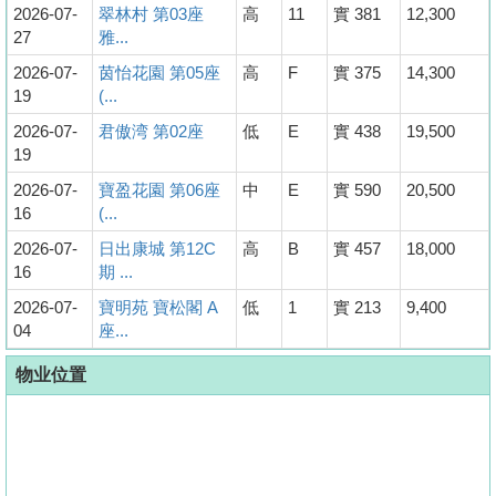
2026-07-
翠林村 第03座
高
11
實 381
12,300
27
雅...
2026-07-
茵怡花園 第05座
高
F
實 375
14,300
19
(...
2026-07-
君傲湾 第02座
低
E
實 438
19,500
19
2026-07-
寶盈花園 第06座
中
E
實 590
20,500
16
(...
2026-07-
日出康城 第12C
高
B
實 457
18,000
16
期 ...
2026-07-
寶明苑 寶松閣 A
低
1
實 213
9,400
04
座...
物业位置