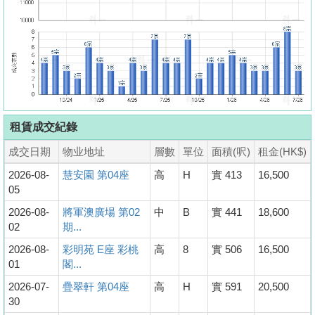
租賃成交紀錄
成交日期
物业地址
層數
單位
面積(呎)
租金(HK$)
2026-08-
慧安園 第04座
高
H
實 413
16,500
05
2026-08-
將軍澳廣場 第02
中
B
實 441
18,600
02
期...
2026-08-
彩明苑 E座 彩桃
高
8
實 506
16,500
01
閣...
2026-07-
疊翠軒 第04座
高
H
實 591
20,500
30