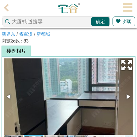
代
理
收藏
确定
主
页
新界东
/
将军澳
/
新都城
浏览次数 : 83
搵
楼盘相片
楼/
成
交
业
主
放
盘
宅
谷
按