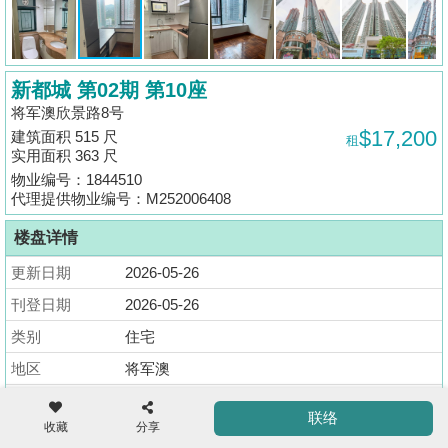
揭
地
新都城 第02期 第10座
产
将军澳欣景路8号
博
$17,200
建筑面积 515 尺
租
客
实用面积 363 尺
物业编号：1844510
地
代理提供物业编号：M252006408
产
楼盘详情
新
闻
更新日期
2026-05-26
收
藏
刊登日期
2026-05-26
数
楼
类别
住宅
据
盘
公
地区
将军澳
布
ENG
繁
简
街道 (英)
YAN KING RD 8
联络
体
体
收藏
分享
街道 (中)
欣景路8号
置