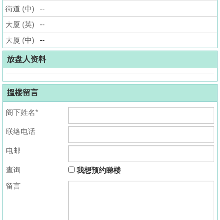
街道 (中)
--
揭
大厦 (英)
--
地
大厦 (中)
--
产
博
放盘人资料
客
搵楼留言
地
产
阁下姓名*
新
联络电话
闻
电邮
数
据
查询
我想预约睇楼
公
留言
布
置