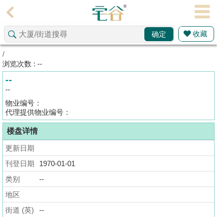
代
理
收藏
确定
主
页
/
浏览次数 : --
搵
--
楼/
--
成
物业编号：
交
代理提供物业编号：
楼盘详情
业
主
更新日期
放
刊登日期
1970-01-01
盘
类别
--
宅
地区
谷
街道 (英)
--
按