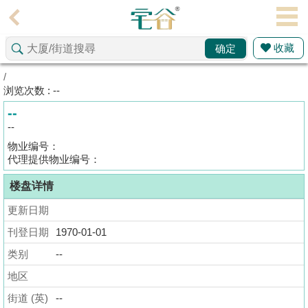
代
理
收藏
确定
主
页
/
浏览次数 : --
搵
--
楼/
--
成
物业编号：
交
代理提供物业编号：
楼盘详情
业
主
更新日期
放
刊登日期
1970-01-01
盘
类别
--
宅
地区
谷
街道 (英)
--
按