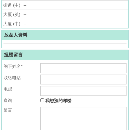
街道 (中)
--
揭
大厦 (英)
--
地
大厦 (中)
--
产
博
放盘人资料
客
搵楼留言
地
产
阁下姓名*
新
联络电话
闻
电邮
数
据
查询
我想预约睇楼
公
留言
布
置