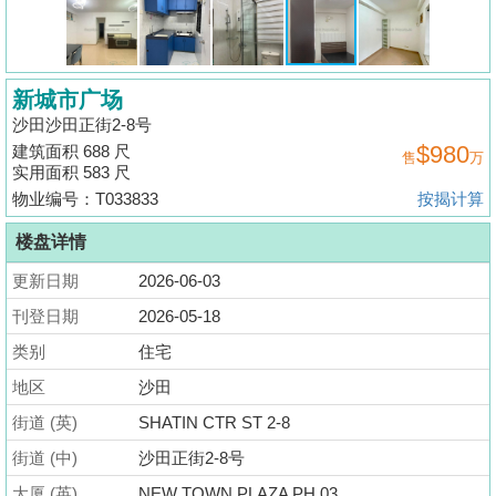
揭
地
新城市广场
产
沙田沙田正街2-8号
博
$980
建筑面积 688 尺
售
万
客
实用面积 583 尺
物业编号：T033833
按揭计算
地
产
楼盘详情
新
更新日期
2026-06-03
闻
刊登日期
2026-05-18
数
类别
住宅
据
地区
沙田
公
街道 (英)
SHATIN CTR ST 2-8
布
街道 (中)
沙田正街2-8号
置
大厦 (英)
NEW TOWN PLAZA PH 03