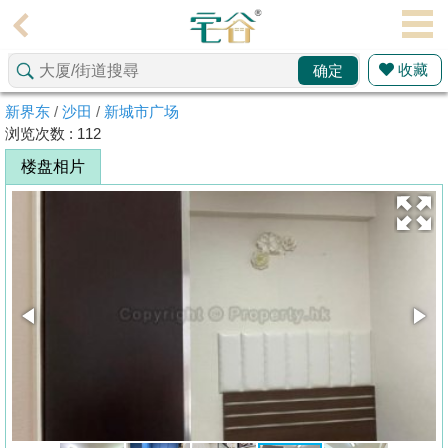
代
理
收藏
确定
主
页
新界东
/
沙田
/
新城市广场
浏览次数 : 112
搵
楼盘相片
楼/
成
交
业
主
放
盘
宅
谷
按