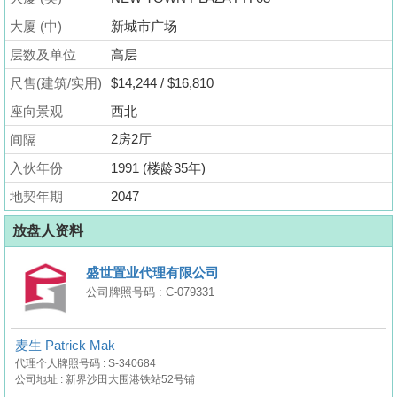
业
大厦 (中)
新城市广场
手
层数及单位
高层
册
尺售(建筑/实用)
$14,244 / $16,810
关
座向景观
西北
於
2房2厅
间隔
我
们
入伙年份
1991 (楼龄35年)
地契年期
2047
放盘人资料
盛世置业代理有限公司
公司牌照号码 : C-079331
麦生 Patrick Mak
代理个人牌照号码 : S-340684
公司地址 : 新界沙田大围港铁站52号铺