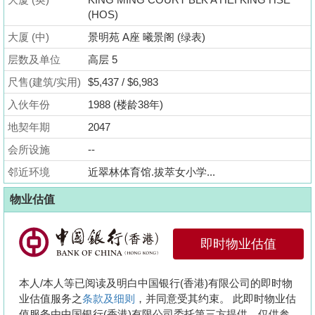
业
(HOS)
手
大厦 (中)
景明苑 A座 曦景阁 (绿表)
册
层数及单位
高层 5
关
尺售(建筑/实用)
$5,437 / $6,983
於
入伙年份
1988 (楼龄38年)
我
地契年期
2047
们
会所设施
--
邻近环境
近翠林体育馆.拔萃女小学...
物业估值
即时物业估值
本人/本人等已阅读及明白中国银行(香港)有限公司的即时物
业估值服务之
条款及细则
，并同意受其约束。 此即时物业估
值服务由中国银行(香港)有限公司委托第三方提供，仅供参