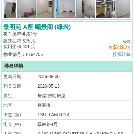
揭
地
景明苑 A座 曦景阁 (绿表)
产
将军澳翠琳路4号
博
建筑面积 515 尺
绿表
客
$280
实用面积 401 尺
售
万
物业编号：F184755
按揭计算
地
产
楼盘详情
新
更新日期
2026-08-06
闻
刊登日期
2026-05-13
数
类别
居屋/资助房屋
据
地区
将军澳
公
街道 (英)
TSUI LAM RD 4
布
街道 (中)
翠琳路4号
置
大厦 (英)
KING MING COURT BLK A HEI KING HSE