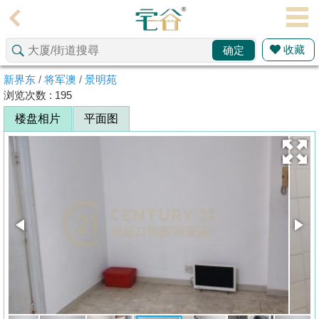
代
理
收藏
确定
主
页
新界东
/
将军澳
/
景明苑
浏览次数 : 195
搵
楼盘相片
平面图
楼/
成
交
业
主
放
盘
宅
谷
按