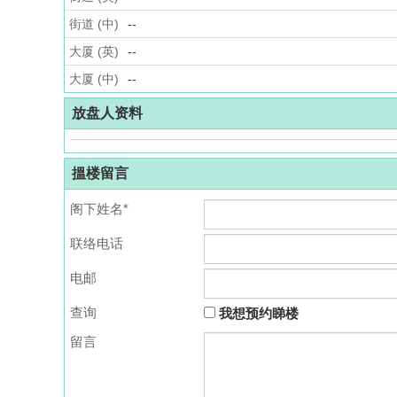
街道 (中)
--
大厦 (英)
--
大厦 (中)
--
放盘人资料
搵楼留言
阁下姓名*
联络电话
电邮
查询
我想预约睇楼
留言