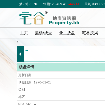
繁
/
简
/
ENG
恒指: 25,469.41
-446.41
天氣
33°C
5
主页
搵楼/成交
业主放盘
宅谷按揭
/
--
--
楼盘详情
更新日期
刊登日期
1970-01-01
类别
--
地区
街道 (英)
--