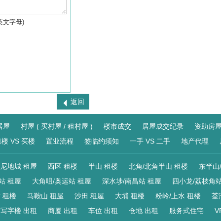
英文字母)
返回
居屋
村屋 ( 买村屋 / 租村屋 )
楼市成交
居屋成交纪录
资助房
楼 VS 买楼
置业流程
签临约须知
一手 VS 二手
地产代理
尼地城 租屋
西区 租楼
半山 租楼
北角/北角半山 租楼
东半山
站 租屋
大角咀/奥运站 租屋
深水埗/南昌站 租屋
四小龙/荔枝角站
 租楼
马鞍山 租屋
沙田 租屋
大埔 租楼
粉岭/上水 租楼
荃
写字楼 出租
商厦 出租
车位 出租
仓地 出租
服务式住宅
V