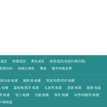
屋成交
村屋成交
离岛成交
租赁成交(包括约满日期)
居屋百科
按揭计算机
事故
楼市价格走势
/跑马地 租屋
鰂鱼涌 租楼
筲箕湾/西湾河 租楼
 租楼
荔枝角/美孚 租屋
九龙湾 租屋
启德 租屋
观塘 租盘
湾 租屋
屯门 租楼
元朗 租楼
青衣 租楼
马湾/珀丽湾 租楼
R 睇租盘