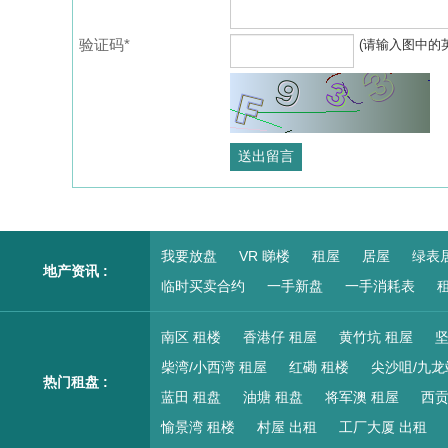
验证码*
(请输入图中的
我要放盘
VR 睇楼
租屋
居屋
绿表
地产资讯 :
临时买卖合约
一手新盘
一手消耗表
租
南区 租楼
香港仔 租屋
黄竹坑 租屋
坚
柴湾/小西湾 租屋
红磡 租楼
尖沙咀/九龙
热门租盘 :
蓝田 租盘
油塘 租盘
将军澳 租屋
西贡
愉景湾 租楼
村屋 出租
工厂大厦 出租