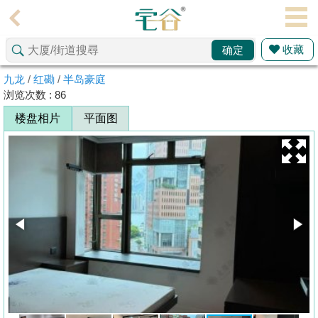
代
理
收藏
确定
主
页
九龙
/
红磡
/
半岛豪庭
浏览次数 : 86
搵
楼盘相片
平面图
楼/
成
交
业
主
放
盘
宅
谷
按