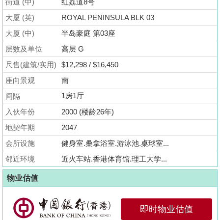
街道 (中)
红荔道8号
业
大厦 (英)
ROYAL PENINSULA BLK 03
手
册
大厦 (中)
半岛豪庭 第03座
层数及单位
高层 G
关
尺售(建筑/实用)
$12,298 / $16,450
於
我
座向景观
南
们
1房1厅
间隔
入伙年份
2000 (楼龄26年)
地契年期
2047
会所设施
健身室.桑拿浴室.游泳池.桌球室...
邻近环境
近火车站.香港体育馆.理工大学...
物业估值
即时物业估值