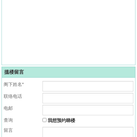
搵楼留言
阁下姓名*
联络电话
电邮
查询
我想预约睇楼
留言