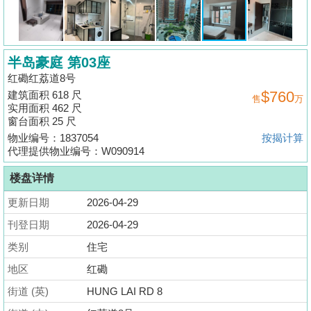
揭
地
半岛豪庭 第03座
产
红磡红荔道8号
博
$760
建筑面积 618 尺
售
万
客
实用面积 462 尺
窗台面积 25 尺
地
物业编号：1837054
按揭计算
产
代理提供物业编号：W090914
新
楼盘详情
闻
更新日期
2026-04-29
数
刊登日期
2026-04-29
据
类别
住宅
公
地区
红磡
布
街道 (英)
HUNG LAI RD 8
置