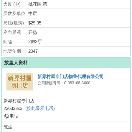
业
大厦 (中)
桃花园 第
手
层数及单位
中层
册
尺租(建筑)
$29.35
关
座向景观
开扬
於
2房2厅
间隔
我
地契年期
2047
们
放盘人资料
新界村屋专门店物业代理有限公司
公司牌照号码 : C-083168-A000
新界村屋专门店
236333xx
(按此显示电话)
电话
陈生