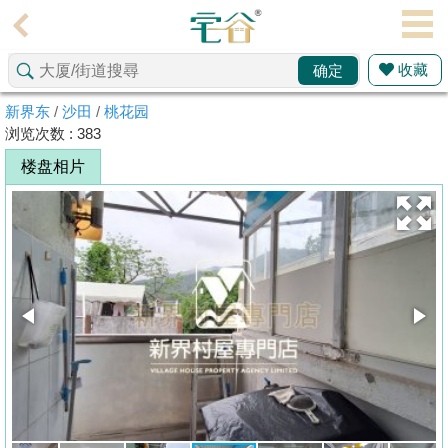
代
理
收藏
确定
主
页
新界东
/
沙田
/
桃花园
浏览次数 : 383
搵
楼盘相片
楼/
成
交
业
主
放
盘
宅
谷
按