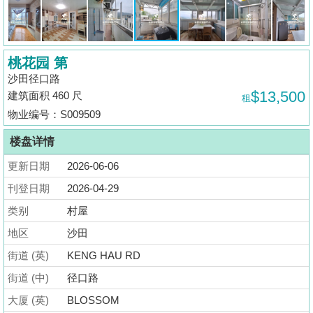
揭
地
桃花园 第
产
沙田径口路
博
$13,500
建筑面积 460 尺
租
客
物业编号：S009509
地
楼盘详情
产
更新日期
2026-06-06
新
闻
刊登日期
2026-04-29
类别
村屋
数
地区
沙田
据
公
街道 (英)
KENG HAU RD
布
街道 (中)
径口路
大厦 (英)
BLOSSOM
置