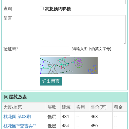
查询
我想预约睇楼
留言
验证码*
(请输入图中的英文字母)
同屋苑放盘
大厦/屋苑
层数
建筑
实用
售价(万)
租金
桃花园 第03期
低层
484
--
468
--
桃花园**交吉卖**
低层
484
--
450
--